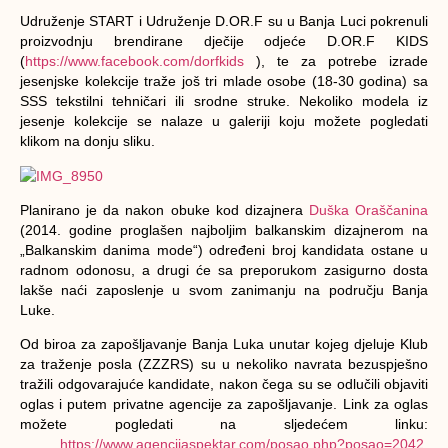
Udruženje START i Udruženje D.OR.F su u Banja Luci pokrenuli
proizvodnju brendirane dječije odjeće D.OR.F KIDS
(
https://www.facebook.com/dorfkids
), te za potrebe izrade
jesenjske kolekcije traže
još tri mlade osobe (18-30 godina) sa
SSS
tekstilni tehničari ili srodne struke. Nekoliko modela iz
jesenje kolekcije se nalaze u galeriji koju možete pogledati
klikom na donju sliku.
Planirano je da nakon obuke kod dizajnera
Duška Oraščanina
(2014. godine proglašen najboljim balkanskim dizajnerom na
„Balkanskim danima mode“) određeni broj kandidata ostane u
radnom odonosu, a drugi će sa preporukom zasigurno dosta
lakše naći zaposlenje u svom zanimanju na području Banja
Luke.
Od biroa za zapošljavanje Banja Luka unutar kojeg djeluje Klub
za traženje posla (ZZZRS) su u nekoliko navrata bezuspješno
tražili odgovarajuće kandidate, nakon čega su se odlučili objaviti
oglas i putem privatne agencije za zapošljavanje. Link za oglas
možete pogledati na sljedećem linku:
https://www.agencijaspektar.com/posao.php?posao=2042
.