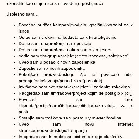
iskoristite kao smjernicu za navođenje postignuća.
Uspješno sam…
Povećao budžet kompanije/odjela, godišnji/kvartalni za x
iznos
Ostao sam u okvirima budžeta za x kvartal/godinu
Dobio sam unapređenje na x poziciju
Dobio sam unapređenje nakon samo x mjeseci
Vodio sam tim/grupu/projekt (nešto izazovno, zahtjevno)
Uveo sam u posao x novih zaposlenika
Zaposlio sam x novih zaposlenika
Poboljšao proizvod/uslugu što je povećalo udio
prodaje/oglašavanja/prihod za x (postotak)
Izvršavao sam sve zadatke/projekte u zadanim rokovima
Nadgledao sam tim/radove/projekt kojim se postiglo x (cilj)
Povećao sam broj
klijenata/gostiju/naručitelja/posjetitelja/pokrovitelja za x
posto
Smanjio sam troškove za x posto u y mjeseci/godina
Uveo sam novu internet
stranicu/proizvod/uslugu/kampanju
Integrisao sam kompleksan sistem x koji je olakšao y