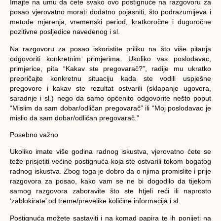
Imajte na umu da ćete svako ovo postignuće na razgovoru za
posao vjerovatno morati dodatno pojasniti, što podrazumijeva i
metode mjerenja, vremenski period, kratkoročne i dugoročne
pozitivne posljedice navedenog i sl.
Na razgovoru za posao iskoristite priliku na što više pitanja
odgovoriti konkretnim primjerima. Ukoliko vas poslodavac,
primjerice, pita “Kakav ste pregovarač?”, radije mu ukratko
prepričajte konkretnu situaciju kada ste vodili uspješne
pregovore i kakav ste rezultat ostvarili (sklapanje ugovora,
saradnje i sl.) nego da samo općenito odgovorite nešto poput
“Mislim da sam dobar/odličan pregovarač” ili “Moj poslodavac je
mislio da sam dobar/odličan pregovarač.”
Posebno važno
Ukoliko imate više godina radnog iskustva, vjerovatno ćete se
teže prisjetiti većine postignuća koja ste ostvarili tokom bogatog
radnog iskustva. Zbog toga je dobro da o njima promislite i prije
razgovora za posao, kako vam se ne bi dogodilo da tijekom
samog razgovora zaboravite što ste htjeli reći ili naprosto
‘zablokirate’ od treme/prevelike količine informacija i sl.
Postignuća možete sastaviti i na komad papira te ih ponijeti na