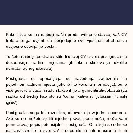
Kako biste se na najbolji način predstavili poslodavcu, vaš CV
trebao bi ga uvjeriti da posjedujete sve vještine potrebne za
uspješno obavljanje posla.
To ćete najbolje postići uvrstite li u svoj CV i svoja postignuća na
dosadašnjim radnim mjestima (ili tokom školovanja, ukoliko
nemate radnog iskustva).
Postignuća su upečatljivija od navođenja zaduženja na
pojedinom radnom mjestu (iako je i to korisna informacija), puno
više govore o vašem radu i lakše ih je argumentirati/dokazati (za
razliku od tvrdnji kao što su ‘komunikativan’, ‘ljubazan’, ‘timski
igrač’).
Postignuća mogu biti raznolika, ali svako je vrijedno spomena.
Ako se ne možete sjetiti nijednog svog postignuća, može vam
pomoći ovaj popis potencijalnih postignuća. Ona koja se odnose
na vas uvrstite u svoj CV i dopunite ih informacijama ili ih