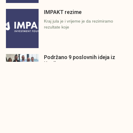
IMPAKT rezime
Kraj jula je i vrijeme je da rezimiramo
rezultate koje
Podržano 9 poslovnih ideja iz
Konjica
Investicijska fondacija Impakt i Grad Konjic
održali su 27.7.2022.g. finalnu
Završena prezentacija poslovnih
ideja u Zavidovićima
Investicijska fondacija Impakt i Grad
Zavidovići održali su danas (26.7.2022.g.)