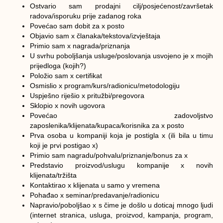
Ostvario sam prodajni cilj/posjećenost/završetak
radova/isporuku prije zadanog roka
Povećao sam dobit za x posto
Objavio sam x članaka/tekstova/izvještaja
Primio sam x nagrada/priznanja
U svrhu poboljšanja usluge/poslovanja usvojeno je x mojih
prijedloga (kojih?)
Položio sam x certifikat
Osmislio x program/kurs/radionicu/metodologiju
Uspješno riješio x pritužbi/pregovora
Sklopio x novih ugovora
Povećao zadovoljstvo
zaposlenika/klijenata/kupaca/korisnika za x posto
Prva osoba u kompaniji koja je postigla x (ili bila u timu
koji je prvi postigao x)
Primio sam nagradu/pohvalu/priznanje/bonus za x
Predstavio proizvod/uslugu kompanije x novih
klijenata/tržišta
Kontaktirao x klijenata u samo y vremena
Pohađao x seminar/predavanje/radionicu
Napravio/poboljšao x s čime je došlo u doticaj mnogo ljudi
(internet stranica, usluga, proizvod, kampanja, program,