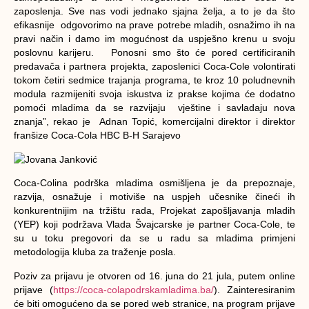
zaposlenja. Sve nas vodi jednako sjajna želja, a to je da što
efikasnije odgovorimo na prave potrebe mladih, osnažimo ih na
pravi način i damo im mogućnost da uspješno krenu u svoju
poslovnu karijeru. Ponosni smo što će pored certificiranih
predavača i partnera projekta, zaposlenici Coca-Cole volontirati
tokom četiri sedmice trajanja programa, te kroz 10 poludnevnih
modula razmijeniti svoja iskustva iz prakse kojima će dodatno
pomoći mladima da se razvijaju vještine i savladaju nova
znanja”, rekao je Adnan Topić, komercijalni direktor i direktor
franšize Coca-Cola HBC B-H Sarajevo
Coca-Colina podrška mladima
osmišljena je da prepoznaje,
razvija, osnažuje i motiviše na uspjeh učesnike čineći ih
konkurentnijim na tržištu rada, Projekat zapošljavanja mladih
(YEP) koji podržava Vlada Švajcarske je partner Coca-Cole, te
su u toku pregovori da se u radu sa mladima primjeni
metodologija kluba za traženje posla.
Poziv za prijavu je otvoren od 16. juna do 21 jula, putem online
prijave (
https://coca-colapodrskamladima.ba/
). Zainteresiranim
će biti omogućeno da se pored web stranice, na program prijave