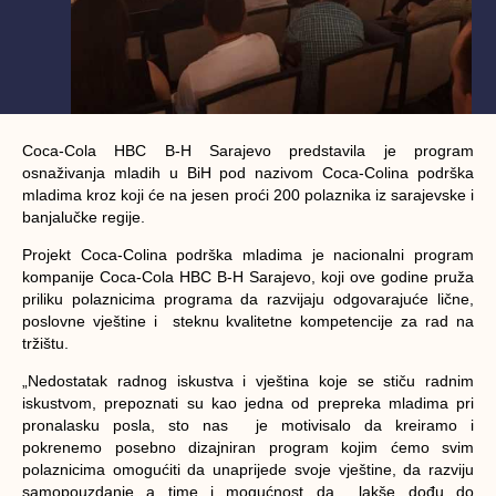
Coca-Cola HBC B-H Sarajevo predstavila je program
osnaživanja mladih u BiH pod nazivom
Coca-Colina podrška
mladima
kroz koji će na jesen proći 200 polaznika iz sarajevske i
banjalučke regije.
Projekt Coca-Colina podrška mladima je nacionalni program
kompanije Coca-Cola HBC B-H Sarajevo, koji ove godine pruža
priliku polaznicima programa da razvijaju odgovarajuće lične,
poslovne vještine i steknu kvalitetne kompetencije za rad na
tržištu.
„Nedostatak radnog iskustva i vještina koje se stiču radnim
iskustvom, prepoznati su kao jedna od prepreka mladima pri
pronalasku posla, sto nas je motivisalo da kreiramo i
pokrenemo posebno dizajniran program kojim ćemo svim
polaznicima omogućiti da unaprijede svoje vještine, da razviju
samopouzdanje a time i mogućnost da lakše dođu do