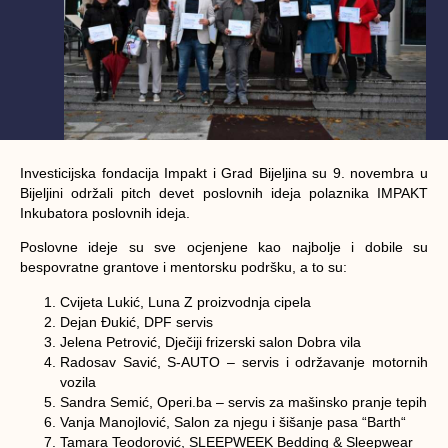
Investicijska fondacija Impakt i Grad Bijeljina su 9. novembra u
Bijeljini održali pitch devet poslovnih ideja polaznika IMPAKT
Inkubatora poslovnih ideja.
Poslovne ideje su sve ocjenjene kao najbolje i dobile su
bespovratne grantove i mentorsku podršku, a to su:
Cvijeta Lukić, Luna Z proizvodnja cipela
Dejan Đukić, DPF servis
Jelena Petrović, Dječiji frizerski salon Dobra vila
Radosav Savić, S-AUTO – servis i održavanje motornih
vozila
Sandra Semić, Operi.ba – servis za mašinsko pranje tepih
Vanja Manojlović, Salon za njegu i šišanje pasa “Barth“
Tamara Teodorović, SLEEPWEEK Bedding & Sleepwear