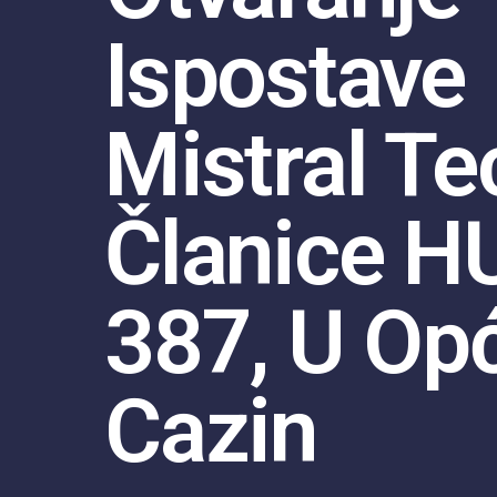
Ispostave
Mistral Te
Članice H
387, U Opć
Cazin