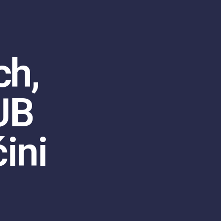
ch,
UB
ini