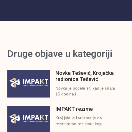
Druge objave u kategoriji
Novka Tešević, Krojačka
radionica Tešević
Novka je počela šiti kad je imala
15 godina i
IMPAKT rezime
Kraj jula je i vrijeme je da
rezimiramo rezultate koje