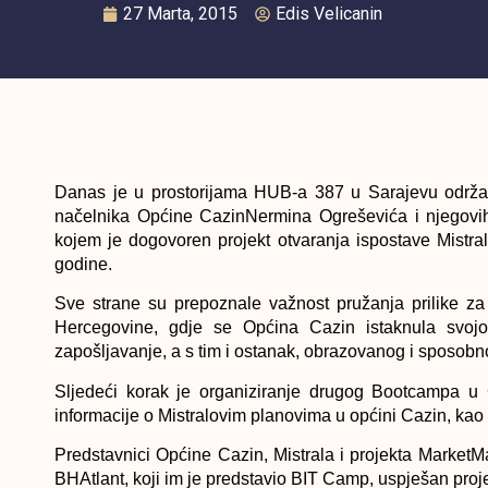
27 Marta, 2015
Edis Velicanin
Danas je u prostorijama HUB-a 387 u Sarajevu održan
načelnika Općine CazinNermina Ogreševića i njegovih
kojem je dogovoren projekt otvaranja ispostave Mistr
godine.
Sve strane su prepoznale važnost pružanja prilike za 
Hercegovine, gdje se Općina Cazin istaknula svoj
zapošljavanje, a s tim i ostanak, obrazovanog i sposobno
Sljedeći korak je organiziranje drugog Bootcampa u C
informacije o Mistralovim planovima u općini Cazin, kao i
Predstavnici Općine Cazin, Mistrala i projekta MarketMa
BHAtlant, koji im je predstavio BIT Camp, uspješan proj