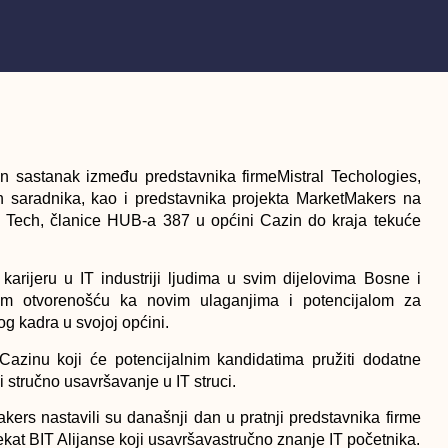
 sastanak između predstavnika firmeMistral Techologies,
 saradnika, kao i predstavnika projekta MarketMakers na
al Tech, članice HUB-a 387 u općini Cazin do kraja tekuće
karijeru u IT industriji ljudima u svim dijelovima Bosne i
om otvorenošću ka novim ulaganjima i potencijalom za
g kadra u svojoj općini.
azinu koji će potencijalnim kandidatima pružiti dodatne
 stručno usavršavanje u IT struci.
kers nastavili su današnji dan u pratnji predstavnika firme
ekat BIT Alijanse koji usavršavastručno znanje IT početnika.