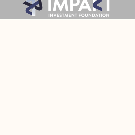
Prijava
Pratite Nas
Made with
by Fixit
© 2022 All Rights Reserved Fixit d.o.o.