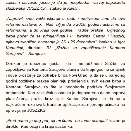
zaista i ostvarilo jasno je da je neophodan razvoj kapaciteta
službenika JUSZZKS“
, istakao je
Kaelin
.
„Napravili smo veliki iskorak u radu i motivisani smo da ove
reforme nastavimo. Naš cilj je da u 2015. godini nastavimo sa
reformama, a do kraja ove godine, radne prakse Oglednog
biroa počet će se primjenjivati i u biroima Centar i Hadžići,
njihovo zvanično otvaranje je 26. i 29.decembra“
, istakao je
Igor
Kamoč
aji
, direktor
JU „Služba za zapošljavanje Kantona
Sarajevo“ – Sarajevo.
Direktor je upoznao gosta da menadžment Službe za
zapošljavanja Kantona Sarajevo planira do kraje godine iznajmiti
i nove prostorije za potrebe biroa Novi Grad, a da se u narednoj
godini pozitivne prakse planiraju primijeniti u svih devet biroa u
Kantonu Sarajevo za šta je neophoda podrška Švajcarske
ambasade. Kao zaključak sastanka je dogovoreno da se napravi
plan širenja praksi kroz cijeli Kanton Sarajevo, te da se u
najkraćem roku izvrši transfer aplikacije za mjerenje učinaka na
upravljanje JUSZZKS.
„Pred nama je dug put, ali mi ćemo na tome ustrajati“
kazao je
direktor
Kamočaji
na kraju sastanka.