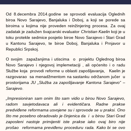
Od 8.decembra 2014.godine se sprovodi evaluacija Oglednih
biroa Novo Sarajevo, Banjaluka i Doboj, a koji se porede sa
biroima u kojima nije proveden reinžinjering procesa. Za ovaj
zadatak je zadužen švajcarski evaluator
Christian Kaelin
koji je u
toku protekle sedmice posjetio biroe Novo Sarajevo i Stari Grad
u Kantonu Sarajevo, te biroe Doboj, Banjaluka i Prnjavor u
Republici Srpskoj.
O svojim zapažanjima i utiscima o projektu Oglednog biroa
Novo Sarajevo i njegovoj implemetaciji , ali općenito i o radu
Službe koja provodi reforme u oblasti zapošljavanja, Kaelin je
razgovarao sa menadžmentom na sastanku održanom jučer u
prostorijama
JU „Služba za zapošljavanje Kantona Sarajevo“ –
Sarajevo
.
„Impresioniran sam onim što sam vidio u birou Novo Sarajevo,
radom savjetodavaca ali i evidentičara. Radne prakse
predviđene reformama usvojene su i sprovode se u praksi. Ono
što me posebno obradovalo je činjenica da i u birou Stari Grad
zaposleni nastoje primijeniti iste prakse iako ovaj biro nije
prošao reformama previđenu proceduru rada. Kako bi se ovo