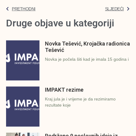
PRETHODNI
SLJEDEĆI
Druge objave u kategoriji
Novka Tešević, Krojačka radionica
Tešević
Novka je počela šiti kad je imala 15 godina i
IMPAKT rezime
Kraj jula je i vrijeme je da rezimiramo
rezultate koje
Podržano 9 poslovnih ideja iz