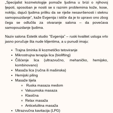
„Specijalist kozmetologije pomaže ljudima u brizi o njihovoj
ljepoti, sposoban je nositi se s raznim problemima kože, kose,
noktiju, dajući ljudima priliku da se riješe nesavršenosti i steknu
samopouzdanje“, kaže Evgenija i ističe da je to upravo ono zbog
čega se odlučila za otvaranje salona – da povećava
samopouzdanje ljudima.
Naziv salona Estetik studio “Evgenija” – ruski kvalitet usluga vrlo
jasno poručuje šta nude klijentima, a u punudi imaju:
Trajna šminka ili kozmetičko tetoviranje
Mikrostrujna terapija lica (biolifting)
Čišćenje lica (ultrazvučno, mehaničko, hemijsko,
kombinovano)
Masaža lica (ručna ili mašinska)
Hemijski piling
Masaže tijela
Ruska masaza medom
Vakuumska masaza
Klasična
Relax masaža
Anticelulitna masaža
Ultrazvučna kavitacija (LPG)