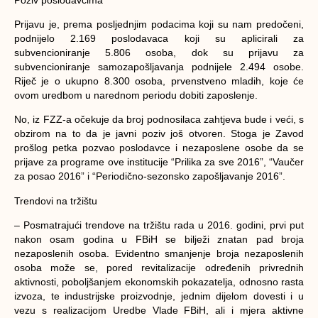
Prijavu je, prema posljednjim podacima koji su nam predočeni,
podnijelo 2.169 poslodavaca koji su aplicirali za
subvencioniranje 5.806 osoba, dok su prijavu za
subvencioniranje samozapošljavanja podnijele 2.494 osobe.
Riječ je o ukupno 8.300 osoba, prvenstveno mladih, koje će
ovom uredbom u narednom periodu dobiti zaposlenje.
No, iz FZZ-a očekuje da broj podnosilaca zahtjeva bude i veći, s
obzirom na to da je javni poziv još otvoren. Stoga je Zavod
prošlog petka pozvao poslodavce i nezaposlene osobe da se
prijave za programe ove institucije “Prilika za sve 2016”, “Vaučer
za posao 2016” i “Periodično-sezonsko zapošljavanje 2016”.
Trendovi na tržištu
– Posmatrajući trendove na tržištu rada u 2016. godini, prvi put
nakon osam godina u FBiH se bilježi znatan pad broja
nezaposlenih osoba. Evidentno smanjenje broja nezaposlenih
osoba može se, pored revitalizacije određenih privrednih
aktivnosti, poboljšanjem ekonomskih pokazatelja, odnosno rasta
izvoza, te industrijske proizvodnje, jednim dijelom dovesti i u
vezu s realizacijom Uredbe Vlade FBiH, ali i mjera aktivne