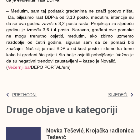
da je evidentan rast BDP-a.
– Međutim, sam taj podatak građanima ne znači gotovo ništa.
Da, bilježimo rast BDP-a od 3,13 posto, međutim, intencije su
da se ova godina završi s 3,2 posto rasta. Projekcija za sljedeću
godinu je između 3,6 i 4 posto. Naravno, građani ove pomake
ne mogu trenutno osjetiti, međutim, ako zbirno uzmemo
razdoblje od četiri godine, siguran sam da će pomaci biti
značajni. Naš cilj je rast BDP-a od šest posto i idemo ka tome
kako bi građani što prije i što bolje osjetili poboljšanje. Važno je
da su negativni trendovi zaustavljeni – kazao je Novalić.
(
Večernji.ba/
DEPO PORTAL/em)
PRETHODNI
SLJEDEĆI
Druge objave u kategoriji
Novka Tešević, Krojačka radionica
Tešević