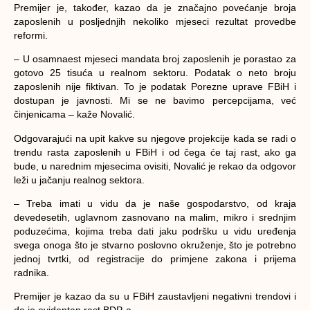
Premijer je, također, kazao da je značajno povećanje broja
zaposlenih u posljednjih nekoliko mjeseci rezultat provedbe
reformi.
– U osamnaest mjeseci mandata broj zaposlenih je porastao za
gotovo 25 tisuća u realnom sektoru. Podatak o neto broju
zaposlenih nije fiktivan. To je podatak Porezne uprave FBiH i
dostupan je javnosti. Mi se ne bavimo percepcijama, već
činjenicama – kaže Novalić.
Odgovarajući na upit kakve su njegove projekcije kada se radi o
trendu rasta zaposlenih u FBiH i od čega će taj rast, ako ga
bude, u narednim mjesecima ovisiti, Novalić je rekao da odgovor
leži u jačanju realnog sektora.
– Treba imati u vidu da je naše gospodarstvo, od kraja
devedesetih, uglavnom zasnovano na malim, mikro i srednjim
poduzećima, kojima treba dati jaku podršku u vidu uređenja
svega onoga što je stvarno poslovno okruženje, što je potrebno
jednoj tvrtki, od registracije do primjene zakona i prijema
radnika.
Premijer je kazao da su u FBiH zaustavljeni negativni trendovi i