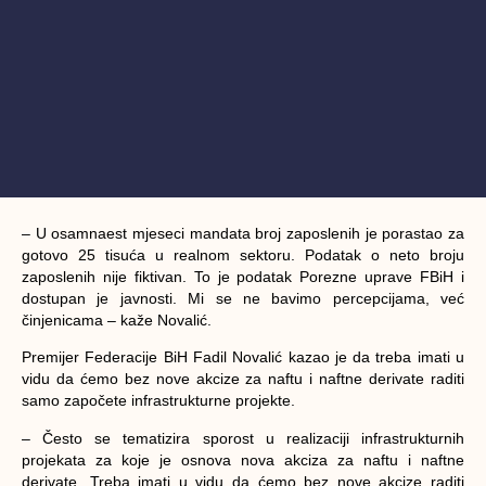
– U osamnaest mjeseci mandata broj zaposlenih je porastao za
gotovo 25 tisuća u realnom sektoru. Podatak o neto broju
zaposlenih nije fiktivan. To je podatak Porezne uprave FBiH i
dostupan je javnosti. Mi se ne bavimo percepcijama, već
činjenicama – kaže Novalić.
Premijer Federacije BiH
Fadil Novalić
kazao je da treba imati u
vidu da ćemo bez nove akcize za naftu i naftne derivate raditi
samo započete infrastrukturne projekte.
– Često se tematizira sporost u realizaciji infrastrukturnih
projekata za koje je osnova nova akciza za naftu i naftne
derivate. Treba imati u vidu da ćemo bez nove akcize raditi