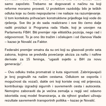
samo započeto. Trebamo se dogovarati o načinu na koji
reforme moramo provesti. U proteklom razdoblju bilo je teških
odluka koje su često nepopularne i ne nailaze na razumijevanje.
U tom kontekstu prihvaćam konstruktivne prijedloge koji vode do
rješenja. Sve što je do sada realizirano i sve što ćemo dalje
raditi proizlazi iz Programa rada Vlade, koji je usvojen na
Parlamentu FBiH. Biti premijer nije elitistička pozicija, nego rad i
odgovornost. To je ono što tražim i očekujem i od članova Vlade
– kazao je Novalić za Faktor.
Federalni premijer smatra da su oni koji su glasovali protiv seta
zakona, kojima se predviđa povećanje akciza za naftu i naftne
derivate za 15 feninga, “ugasili svjetlo u BiH za novu
generaciju”.
– Ovu odluku treba promatrati iz kuta sigurnosti. Zabrinjavajući
je broj poginulih na našim cestama. Odlukom se osporila i
mogućnost da vozači, dakle oni koji koriste ovaj vid prijevoza,
kontribuiraju izgradnji sigurnih i suvremenih cesta i autocesta.
Nemojmo zaboraviti da je većina zemalja u regiji već odavno
iskoristila ovaj model finansiranja, a da njihovi građani uživaju
rezultate savremenih transportnih politika – kazao je Novalić.