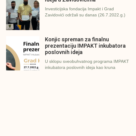
Investicijska fondacija Impakt i Grad
Zavidovići održali su danas (26.7.2022.g.)
Konjic spreman za finalnu
prezentaciju IMPAKT inkubatora
poslovnih ideja
U sklopu sveobuhvatnog programa IMPAKT
inkubatora poslovnih ideja kao kruna
Finalna prezentacija IMPAKT
inkubatora poslovnih ideja
Zavidovići
Zatvaramo još jedan ciklus IMPAKT
inkubatora u Zavidovićima i to