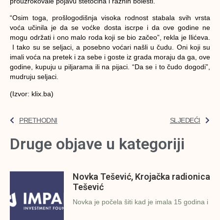
prouzrokovale pojavu štetočina i raznih bolesti.
“Osim toga, prošlogodišnja visoka rodnost stabala svih vrsta
voća učinila je da se voćke dosta iscrpe i da ove godine ne
mogu održati i ono malo roda koji se bio začeo”, rekla je Ilićeva.
I tako su se seljaci, a posebno voćari našli u čudu. Oni koji su
imali voća na pretek i za sebe i goste iz grada moraju da ga, ove
godine, kupuju u piljarama ili na pijaci. “Da se i to čudo dogodi”,
mudruju seljaci.
(Izvor: klix.ba)
PRETHODNI
SLJEDEĆI
Druge objave u kategoriji
Novka Tešević, Krojačka radionica
Tešević
Novka je počela šiti kad je imala 15 godina i