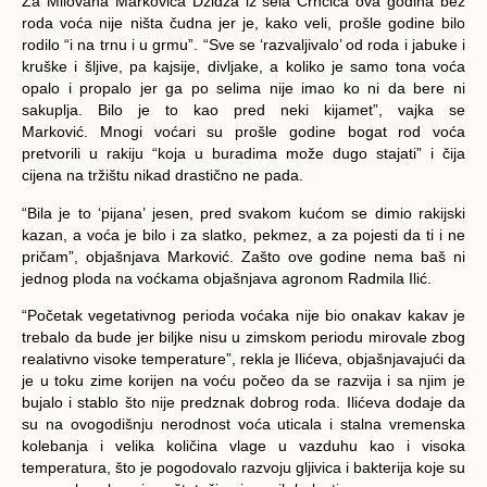
Za Milovana Markovića Džidža iz sela Crnčića ova godina bez
roda voća nije ništa čudna jer je, kako veli, prošle godine bilo
rodilo “i na trnu i u grmu”. “Sve se ‘razvaljivalo’ od roda i jabuke i
kruške i šljive, pa kajsije, divljake, a koliko je samo tona voća
opalo i propalo jer ga po selima nije imao ko ni da bere ni
sakuplja. Bilo je to kao pred neki kijamet”, vajka se
Marković. Mnogi voćari su prošle godine bogat rod voća
pretvorili u rakiju “koja u buradima može dugo stajati” i čija
cijena na tržištu nikad drastično ne pada.
“Bila je to ‘pijana’ jesen, pred svakom kućom se dimio rakijski
kazan, a voća je bilo i za slatko, pekmez, a za pojesti da ti i ne
pričam”, objašnjava Marković. Zašto ove godine nema baš ni
jednog ploda na voćkama objašnjava agronom Radmila Ilić.
“Početak vegetativnog perioda voćaka nije bio onakav kakav je
trebalo da bude jer biljke nisu u zimskom periodu mirovale zbog
realativno visoke temperature”, rekla je Ilićeva, objašnjavajući da
je u toku zime korijen na voću počeo da se razvija i sa njim je
bujalo i stablo što nije predznak dobrog roda. Ilićeva dodaje da
su na ovogodišnju nerodnost voća uticala i stalna vremenska
kolebanja i velika količina vlage u vazduhu kao i visoka
temperatura, što je pogodovalo razvoju gljivica i bakterija koje su