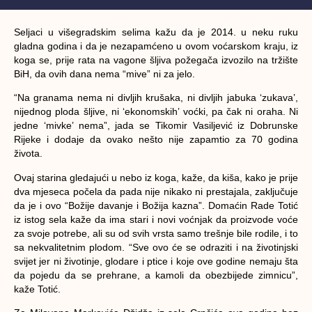
Seljaci u višegradskim selima kažu da je 2014. u neku ruku
gladna godina i da je nezapamćeno u ovom voćarskom kraju, iz
koga se, prije rata na vagone šljiva požegača izvozilo na tržište
BiH, da ovih dana nema “mive” ni za jelo.
“Na granama nema ni divljih krušaka, ni divljih jabuka ‘zukava’,
nijednog ploda šljive, ni ‘ekonomskih’ voćki, pa čak ni oraha. Ni
jedne ‘mivke’ nema”, jada se Tikomir Vasiljević iz Dobrunske
Rijeke i dodaje da ovako nešto nije zapamtio za 70 godina
života.
Ovaj starina gledajući u nebo iz koga, kaže, da kiša, kako je prije
dva mjeseca počela da pada nije nikako ni prestajala, zaključuje
da je i ovo “Božije davanje i Božija kazna”. Domaćin Rade Totić
iz istog sela kaže da ima stari i novi voćnjak da proizvode voće
za svoje potrebe, ali su od svih vrsta samo trešnje bile rodile, i to
sa nekvalitetnim plodom. “Sve ovo će se odraziti i na životinjski
svijet jer ni životinje, glodare i ptice i koje ove godine nemaju šta
da pojedu da se prehrane, a kamoli da obezbijede zimnicu”,
kaže Totić.