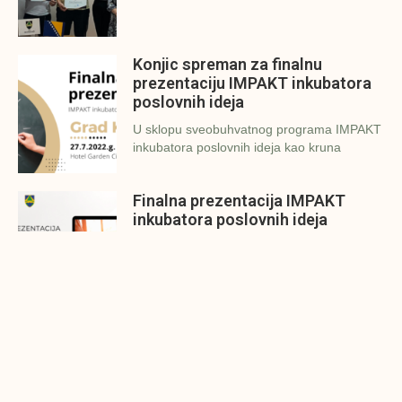
Konjic spreman za finalnu
prezentaciju IMPAKT inkubatora
poslovnih ideja
U sklopu sveobuhvatnog programa IMPAKT
inkubatora poslovnih ideja kao kruna
Finalna prezentacija IMPAKT
inkubatora poslovnih ideja
Zavidovići
Zatvaramo još jedan ciklus IMPAKT
inkubatora u Zavidovićima i to