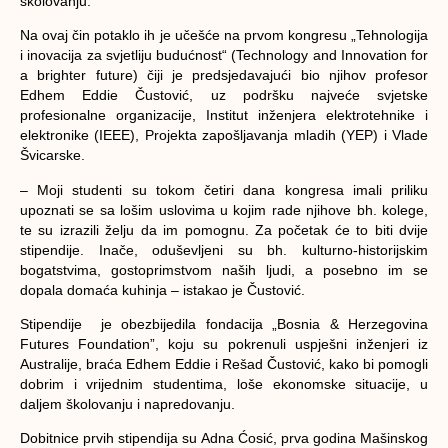
školovanju.
Na ovaj čin potaklo ih je učešće na prvom kongresu „Tehnologija
i inovacija za svjetliju budućnost“ (Technology and Innovation for
a brighter future) čiji je predsjedavajući bio njihov profesor
Edhem Eddie Čustović, uz podršku najveće svjetske
profesionalne organizacije, Institut inženjera elektrotehnike i
elektronike (IEEE), Projekta zapošljavanja mladih (YEP) i Vlade
Švicarske.
– Moji studenti su tokom četiri dana kongresa imali priliku
upoznati se sa lošim uslovima u kojim rade njihove bh. kolege,
te su izrazili želju da im pomognu. Za početak će to biti dvije
stipendije. Inače, oduševljeni su bh. kulturno-historijskim
bogatstvima, gostoprimstvom naših ljudi, a posebno im se
dopala domaća kuhinja – istakao je Čustović.
Stipendije je obezbijedila fondacija „Bosnia & Herzegovina
Futures Foundation”, koju su pokrenuli uspješni inženjeri iz
Australije, braća Edhem Eddie i Rešad Čustović, kako bi pomogli
dobrim i vrijednim studentima, loše ekonomske situacije, u
daljem školovanju i napredovanju.
Dobitnice prvih stipendija su Adna Ćosić, prva godina Mašinskog