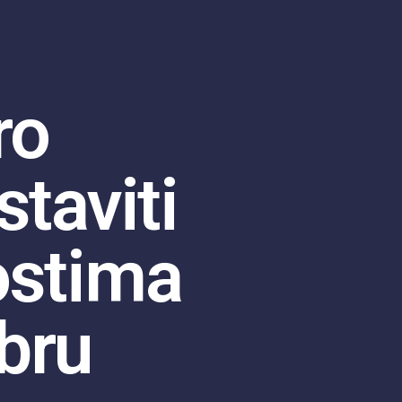
ro
staviti
ostima
bru