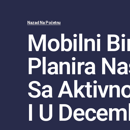
Nazad Na Početnu
Mobilni Bi
Planira Na
Sa Aktivn
I U Decem