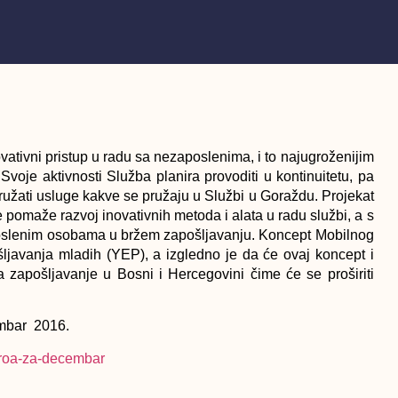
tivni pristup u radu sa nezaposlenima, i to najugroženijim
Svoje aktivnosti Služba planira provoditi u kontinuitetu, pa
 pružati usluge kakve se pružaju u Službi u Goraždu. Projekat
pomaže razvoj inovativnih metoda i alata u radu službi, a s
zaposlenim osobama u bržem zapošljavanju. Koncept Mobilnog
šljavanja mladih (YEP), a izgledno je da će ovaj koncept i
a zapošljavanje u Bosni i Hercegovini čime će se proširiti
embar 2016.