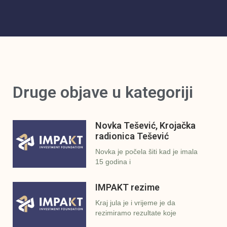
Druge objave u kategoriji
Novka Tešević, Krojačka
radionica Tešević
Novka je počela šiti kad je imala
15 godina i
IMPAKT rezime
Kraj jula je i vrijeme je da
rezimiramo rezultate koje