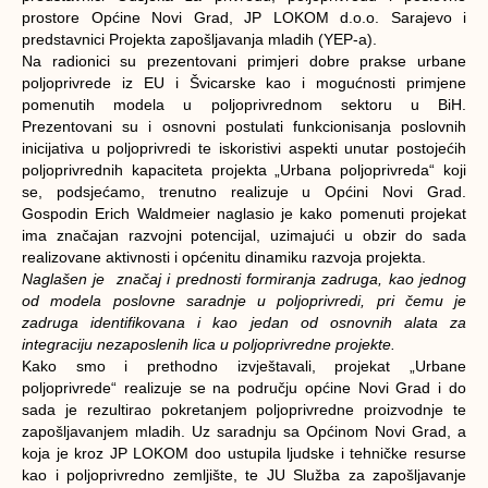
prostore Općine Novi Grad, JP LOKOM d.o.o. Sarajevo i
predstavnici Projekta zapošljavanja mladih (YEP-a).
Na radionici su prezentovani primjeri dobre prakse urbane
poljoprivrede iz EU i Švicarske kao i mogućnosti primjene
pomenutih modela u poljoprivrednom sektoru u BiH.
Prezentovani su i osnovni postulati funkcionisanja poslovnih
inicijativa u poljoprivredi te iskoristivi aspekti unutar postojećih
poljoprivrednih kapaciteta projekta „Urbana poljoprivreda“ koji
se, podsjećamo, trenutno realizuje u Općini Novi Grad.
Gospodin Erich Waldmeier naglasio je kako pomenuti projekat
ima značajan razvojni potencijal, uzimajući u obzir do sada
realizovane aktivnosti i općenitu dinamiku razvoja projekta.
Naglašen je značaj i prednosti formiranja zadruga, kao jednog
od modela poslovne saradnje u poljoprivredi, pri čemu je
zadruga identifikovana i kao jedan od osnovnih alata za
integraciju nezaposlenih lica u poljoprivredne projekte.
Kako smo i prethodno izvještavali, projekat „Urbane
poljoprivrede“ realizuje se na području općine Novi Grad i do
sada je rezultirao pokretanjem poljoprivredne proizvodnje te
zapošljavanjem mladih. Uz saradnju sa Općinom Novi Grad, a
koja je kroz JP LOKOM doo ustupila ljudske i tehničke resurse
kao i poljoprivredno zemljište, te JU Služba za zapošljavanje