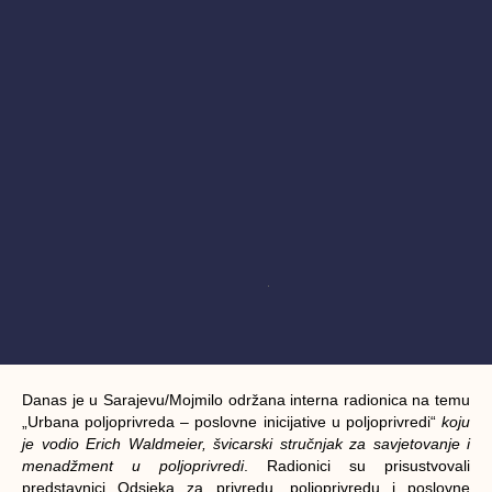
Danas je u Sarajevu/Mojmilo održana interna radionica na temu
„Urbana poljoprivreda – poslovne inicijative u poljoprivredi“
koju
je vodio Erich Waldmeier, švicarski stručnjak za savjetovanje i
menadžment u poljoprivredi
. Radionici su prisustvovali
predstavnici Odsjeka za privredu, poljoprivredu i poslovne