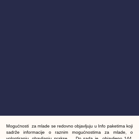
Mogućnosti za mlade se redovno objavljuju u Info paketima koji
sadrže informacije o raznim mogućnostima za mlade, o
volontiranju, obavljanju prakse … Do sada je objavljeno 144.