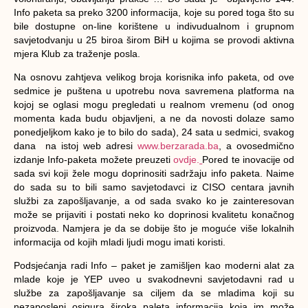
Info paketa sa preko 3200 informacija, koje su pored toga što su
bile dostupne on-line korištene u indivudualnom i grupnom
savjetodvanju u 25 biroa širom BiH u kojima se provodi aktivna
mjera Klub za traženje posla.
Na osnovu zahtjeva velikog broja korisnika info paketa, od ove
sedmice je puštena u upotrebu nova savremena platforma na
kojoj se oglasi mogu pregledati u realnom vremenu (od onog
momenta kada budu objavljeni, a ne da novosti dolaze samo
ponedjeljkom kako je to bilo do sada), 24 sata u sedmici, svakog
dana na istoj web adresi
www.berzarada.ba
, a ovosedmično
izdanje Info-paketa možete preuzeti
ovdje.
Pored te inovacije od
sada svi koji žele mogu doprinositi sadržaju info paketa. Naime
do sada su to bili samo savjetodavci iz CISO centara javnih
službi za zapošljavanje, a od sada svako ko je zainteresovan
može se prijaviti i postati neko ko doprinosi kvalitetu konačnog
proizvoda. Namjera je da se dobije što je moguće više lokalnih
informacija od kojih mladi ljudi mogu imati koristi.
Podsjećanja radi Info – paket je zamišljen kao moderni alat za
mlade koje je YEP uveo u svakodnevni savjetodavni rad u
službe za zapošljavanje sa ciljem da se mladima koji su
nezaposleni osigura široka paleta informacija koja im može