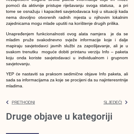
pomoći da aktivnije pristupe riješavanju svoga statusa, a pri
tome se osnažuju i kapaciteti savjetodavaca koji u situaciji kada
nema dovoljno otvorenih radnih mjesta u njihovim lokalnim
zajednicama mogu mlade uputiti na korištenje drugih prilika.
Unapređenjem funkcionalnosti ovog alata namjera je da se
mladim pruže svakodnevno svježe informacije koje i dalje
mapiraju savjetodavci javnih službi za zapošljavanje, ali je u
svakom trenutku moguće dobiti printanu verziju Info – paketa
koju onda koriste savjetodavaci u individualnom i grupnom
savjetovanju.
YEP će nastaviti sa praksom sedimične objave Info paketa, ali
sada sa informacijama za koje se procijeni da su najinteresntnije
mladima.
PRETHODNI
SLJEDEĆI
Druge objave u kategoriji