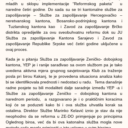
mladih u sklopu implementacije “Reformskog paketa” u
naredne četiri godine. Do sada su se tri kantonalne službe za
zapošljavanje – Službe za zapošljavanje Hercegovačko –
neretvanskog kantona, Bosansko-podrinjskog kantona i
Tuzlanskog kantona kao i Zavod za zapošljavanje Brčko
distrikta opredijelile za ovu sveobuhvatnu reformu dok su JU
Služba za zapošljavanje Kantona Sarajevo i Zavod za
zapošljavanje Republike Srpske već četiri godine uključene u
ovaj proces.
Kada je u pitanju Služba za zapošljavanje Zeničko- dobojskog
kantona, YEP je i ranije sarađivao sa ovom službom pa je tako
uvedena aktivna mjera grupnog savjetovanja Klub za traženje
posla pri birou Kakanj, te je provedena situaciona analiza kako
bi se identifikovala prednosti i nedostaci u radu. Tema današnje
radne posjete su bili modaliteti dalje saradnje između YEP -a i
Službe za zapošljavanje Zeničko – dobojskog kantona u
narednom periodu, a razgovarano je i o praktičnim koracima
koji će se poduzeti kako bi i ova služba uhvatila korak sa
ostalima. Direktor Službe Marinko Kelavić iznio je stav da nije
neophodno da se reforma u ZE-DO primjenjuje po principima
Oglednog biroa, već da bi ova katonalna služba mogla nove
metode rada mogla primjeniti u isto vrijeme u svim biroima.