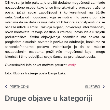
Cilj kreiranja info paketa je pružiti dodatne mogućnosti za mlade
nezaposlene osobe kako bi se time aktivirali u procesu traženja
posla, jačali svoju zapošljivost i konkurentnost na tržištu
rada. Svaka od mogućnosti koja se nudi u Info paketu pomaže
mladima da se dalje razvije neki od
X faktora
zapošljivosti, da se
osnaže mladi u smislu razvoja svijesti, povećanja informisanosti,
novih kontakata, razvoja vještina ili kreiranju novih ideja u svijetu
poduzetništva. Svrha objavljivanja sedmičnih info paketa sa
pregledom aktuelnih otvorenih poziva na edukacije, konkurse za
sezonske/honarne poslove, volontiranje je da se mladim
nezaposlenim osobama pruži više mogućnosti koje mogu
iskoristiti i time poboljšati svoju šansu za pronalazak posla.
Ovosedmični info paket možete preuzeti
ovdje.
foto: Klub za traženje posla Banja Luka
PRETHODNI
SLJEDEĆI
Druge objave u kategoriji