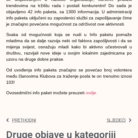
trendovima na tržištu rada i postali konkurentni! Do sada je
objavljeno 42 info paketa, sa 1300 informacija. U administraciji
info paketa uključeni su zaposlenici službi za zapošljavanje čime
je značajno povećana mogućnost za održivost ove aktivnosti.
Svaka od mogućnosti koja se nudi u Info paketu pomaže
mladima da se dalje razvija neki od faktora zapošljivosti i da se
mijenja svijest, osnažuju mladi kako bi aktivno učestvovali u
društvu, razvijali nove ideje u svojim lokalnim zajednicama po
uzoru na druge dobre prakse.
Od uvođenja info paketa značajno se povećao broj volontera
među članovima Klubova za traženje posla te on trenutno iznosi
103!
Ovosedmični info paket možete preuzeti
ovdje.
PRETHODNI
SLJEDEĆI
Druge objave u kategoriji