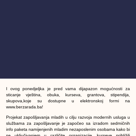
I ovog ponedjeljka je pred vama dijapazon mogućnosti za
sticanje vještina, obuka, kurseva, grantova, stipendija,
skupova,koje su dostupne u elektronskoj formi na
www.berzarada.ba!
Projekat zapošljavanja mladih u cilju razvoja modernih usluga u
službama za zapošljavanje je započeo sa izradom sedmičnih
info paketa namijenjenih mladim nezaposlenim osobama kako bi
se uključivanjem u različite organizacije, kurseve približili