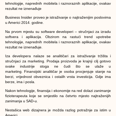
tehnologije, naprednih mobitela i raznoraznih aplikacije, ovakav
rezultat ne iznenađuje
Business Insider proveo je istraživanje o najtraženijim poslovima
u Americi 2014. godine.
Na prvom mjestu su software developeri – stručnjaci za izradu
softvera i aplikacija. Obzirom na rastući trend upotrebe
tehnologije, naprednih mobitela i raznoraznih aplikacije, ovakav
rezultat ne iznenađuje.
Iza developera nalaze se analitičari za istraživanje tržišta i
stručnjaci za marketing. Prodaja proizvoda je krajnji cilj gotovo
svake industrije stoga ne čudi što se ulaže u
marketing. Finansijski analitičar je osoba procjenjuje stanje na
berzi, vrijednost obveznica i ostalih vrsta investicija. Gdje ima
berze, ima i posla.
Nakon tehnologije, finansija i ekonomije na red dolazi zanimanje
fizioterapeuta koje se smjestilo na četvrto mjesto najtraženijih
zanimanja u SAD-u.
Nestašica web dizajnera je možda razlog potražnje za istim u
Americi.