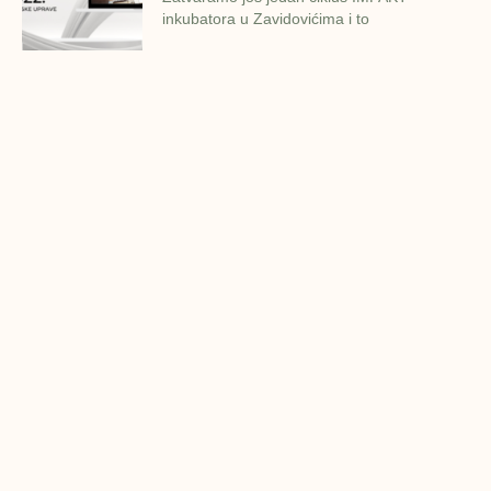
inkubatora u Zavidovićima i to