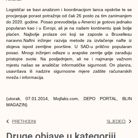
Logističar se bavi analizom i koordinacijom lanca opskrbe te se
procjenjuje porast potražnje od čak 26 posto za tim zanimanjem
do 2020. godine. Posao prevoditelja u Americi je gotovo jednako
popularan kao i u Evropi, ali je na našem kontinentu ipak bolje
plaćen. Najbolje prolaze oni koji se zaposle u Bruxellesu
naravno.Naftni inžinjer razvija metode za izvlačenje nafte iz
slojeva ispod zemljine površine. U SAD-u prilično popularan
posao. Mnogi inžinjeri odlaze u arapske zemlje gdje zarađuju
pristojne svote. Na posljednjem, ali ne i najmanje važnom
mjestu našao se analitičar informatičke sigurnosti. On planira,
usavršava ili nadzire sigurnosne mjere zaštite računarskih
mreža i informacija.
(utorak, 07.01.2014, Mojfaks.com, DEPO PORTAL, BLIN
MAGAZIN)
PRETHODNI
SLJEDEĆI
Druge objave u kategoriji