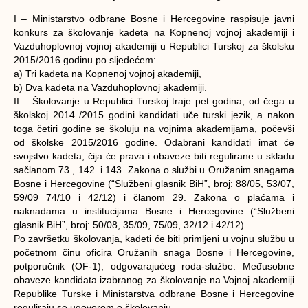
I – Ministarstvo odbrane Bosne i Hercegovine raspisuje javni
konkurs za školovanje kadeta na Kopnenoj vojnoj akademiji i
Vazduhoplovnoj vojnoj akademiji u Republici Turskoj za školsku
2015/2016 godinu po sljedećem:
a) Tri kadeta na Kopnenoj vojnoj akademiji,
b) Dva kadeta na Vazduhoplovnoj akademiji.
II – Školovanje u Republici Turskoj traje pet godina, od čega u
školskoj 2014 /2015 godini kandidati uče turski jezik, a nakon
toga četiri godine se školuju na vojnima akademijama, počevši
od školske 2015/2016 godine. Odabrani kandidati imat će
svojstvo kadeta, čija će prava i obaveze biti regulirane u skladu
sačlanom 73., 142. i 143. Zakona o službi u Oružanim snagama
Bosne i Hercegovine (“Službeni glasnik BiH”, broj: 88/05, 53/07,
59/09 74/10 i 42/12) i članom 29. Zakona o plaćama i
naknadama u institucijama Bosne i Hercegovine (“Službeni
glasnik BiH”, broj: 50/08, 35/09, 75/09, 32/12 i 42/12).
Po završetku školovanja, kadeti će biti primlјeni u vojnu službu u
početnom činu oficira Oružanih snaga Bosne i Hercegovine,
potporučnik (OF-1), odgovarajućeg roda-službe. Međusobne
obaveze kandidata izabranog za školovanje na Vojnoj akademiji
Republike Turske i Ministarstva odbrane Bosne i Hercegovine
reguliraju se ugovorom o školovanju.