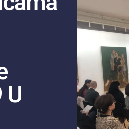
nicama
e
 U