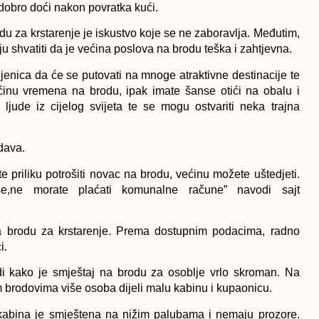
 dobro doći nakon povratka kući.
rodu za krstarenje je iskustvo koje se ne zaboravlja. Međutim,
aju shvatiti da je većina poslova na brodu teška i zahtjevna.
jenica da će se putovati na mnoge atraktivne destinacije te
ećinu vremena na brodu, ipak imate šanse otići na obalu i
ljude iz cijelog svijeta te se mogu ostvariti neka trajna
dava.
 priliku potrošiti novac na brodu, većinu možete uštedjeti.
še,ne morate plaćati komunalne račune” navodi sajt
na brodu za krstarenje. Prema dostupnim podacima, radno
i.
i kako je smještaj na brodu za osoblje vrlo skroman. Na
m brodovima više osoba dijeli malu kabinu i kupaonicu.
a kabina je smještena na nižim palubama i nemaju prozore.