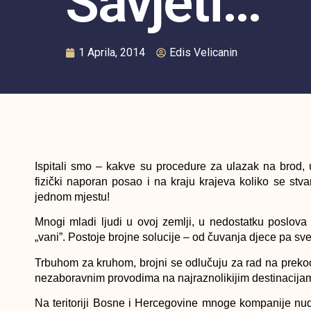
Savjeti…
1 Aprila, 2014
Edis Velicanin
Ispitali smo – kakve su procedure za ulazak na brod,
fizički naporan posao i na kraju krajeva koliko se st
jednom mjestu!
Mnogi mladi ljudi u ovoj zemlji, u nedostatku poslov
„vani”. Postoje brojne solucije – od čuvanja djece pa sve
Trbuhom za kruhom, brojni se odlučuju za rad na prekoo
nezaboravnim provodima na najraznolikijim destinacija
Na teritoriji Bosne i Hercegovine mnoge kompanije nud