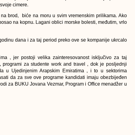
 svoje cimere.
ju na brod, biće na moru u svim vremenskim prilikama. Ako
 posao na kopnu. Lagani oblici morske bolesti, međutim, vrlo
odinu dana i za taj period preko ove se kompanije ukrcalo
a , jer postoji velika zainteresovanost isključivo za taj
 programi za studente work and travel , dok je posljednji
da u Ujedinjenim Arapskim Emiratima , i to u sektorima
naglasati da za sve ove programe kandidati imaju obezbijeđen
 navodi za BUKU Jovana Vezmar, Program i Office menadžer u
zik i njihovo iskustvo, potom slijede odredjene obuke, gdje
u na finalnim intervjuima sa poslodavcima .
ograma , ali naši kandidati ne ostaju uskraćeni . Troškovi su