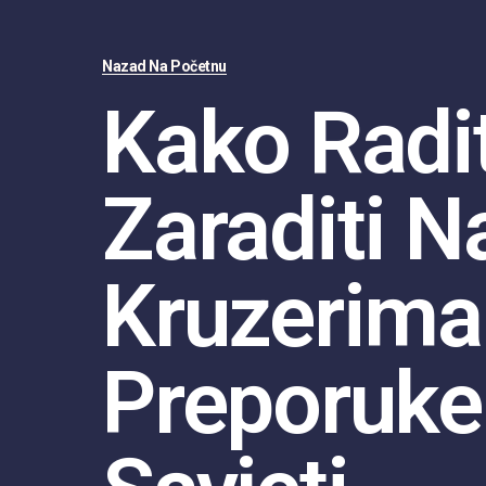
Nazad Na Početnu
Kako Radit
Zaraditi N
Kruzerima
Preporuke 