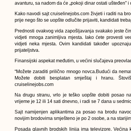
avanturu, sa nadom da će „pokoji dinar ostati ušteđen” i
Kako navodi sajt cruiselinejobs.com živjeti i raditi na b
prije nego što se uopšte odlučite prijaviti, kandidati treb
Prednosti ovakvog vida zapošljavanja svakako jeste čin
vidjeti mnoga zanimljiva mjesta. Iako ćete provesti v
vidjeti neka mjesta. Ovim kandidati također upoznaju 
prijateljstva.
Finansijski aspekat međutim, u većini slučajeva preovla
“Možete zaraditi prilično mnogo novca.Budući da nemate
Možete dobiti besplatan smještaj i hranu. Štovi
cruiselinejobs.com
Na drugu stranu, vrlo je teško uopšte dobiti posao 
vrijeme je 12 ili 14 sati dnevno, i radi se 7 dana u sedmic
Sajt namijenjen aplikantima za posao na brodu navod
novijim brodovima smješteno je po 2 osobe, a na stariji
Posada glavnih brodskih linija ima televizore. Većin