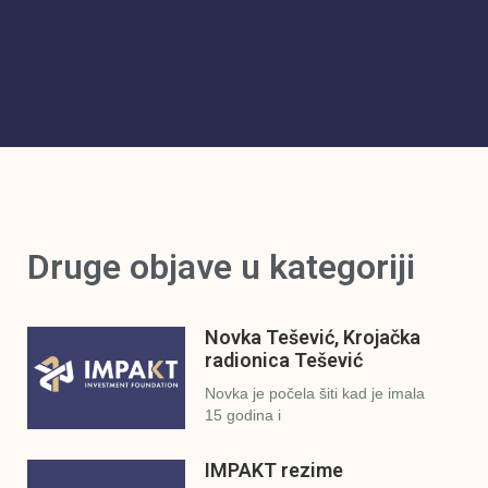
Druge objave u kategoriji
Novka Tešević, Krojačka
radionica Tešević
Novka je počela šiti kad je imala
15 godina i
IMPAKT rezime