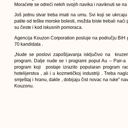
Moraćete se odreći nekih svojih navika i naviknuti se na
Još jednu stvar treba imati na umu. Svi koji se ukrca
patite od teške morske bolesti, možda biste trebali naći
su česte i kod iskusnih pomoraca.
Agencija Kouzon Corporation posluje na području BiH g
70 kandidata .
„Nude se poslovi zapošljavanja isključivo na kruzerim
program. Dalje nude se i programi poput Au – Pair-a ,
program koji postaje izrazito popularan program ra
hotelijerstva , ali i u kozmetičkoj industriji . Treba 
smještaj i hranu, dakle , dobijaju čist novac na ruke”
Kouzonu.
Procedure ulaska na brod – Kako, šta?
Kandidatima koji se prijave, provjerava se engleski je
regruteri rade sa kandidatima da bi mogli bolje da prodj
”Što se troskova puta tiče , zavisno je od kompanija i pr