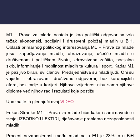
M1 – Prava za mlade nastala je kao politički odgovor na vrlo
težak ekonomski, socijalni i društveni položaj mladih u BiH.
Oblasti primarnog političkog interesovanja M1 – Prave za mlade
jesu: zapošljavanje mladih, obrazovanje, učešće mladih u
društvenom i političkom životu, zdravstvena zaštita, socijalna
skrb, informiranje i mobilnost mladih te kultura i sport. Kadar M1
je pažljivo biran, svi članovi Predsjedništva su mladi ljudi. Oni su
vrijedni i obrazovani, društveno odgovorni, bez korupcijskih
afera, bez mrlje u karijeri. Njihova vrijednost nisu samo njihove
diplome već njihov rad i rezultati koje postižu.
Upoznajte ih gledajući ovaj
VIDEO
Fokus Stranke M1 – Prava za mlade biće kako i sami navode u
svojoj IZBORNOJ LEKTIRI, riješavanje problema nezaposlenosti
mladih.
Procent nezaposlenosti među mladima u EU je 23%, a u BiH