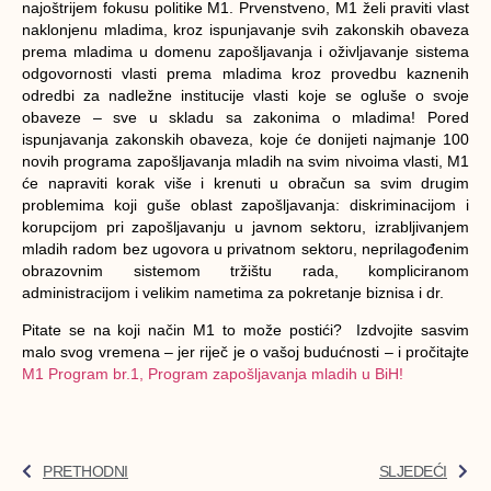
najoštrijem fokusu politike M1. Prvenstveno, M1 želi praviti vlast
naklonjenu mladima, kroz ispunjavanje svih zakonskih obaveza
prema mladima u domenu zapošljavanja i oživljavanje sistema
odgovornosti vlasti prema mladima kroz provedbu kaznenih
odredbi za nadležne institucije vlasti koje se ogluše o svoje
obaveze – sve u skladu sa zakonima o mladima! Pored
ispunjavanja zakonskih obaveza, koje će donijeti najmanje 100
novih programa zapošljavanja mladih na svim nivoima vlasti, M1
će napraviti korak više i krenuti u obračun sa svim drugim
problemima koji guše oblast zapošljavanja: diskriminacijom i
korupcijom pri zapošljavanju u javnom sektoru, izrabljivanjem
mladih radom bez ugovora u privatnom sektoru, neprilagođenim
obrazovnim sistemom tržištu rada, kompliciranom
administracijom i velikim nametima za pokretanje biznisa i dr.
Pitate se na koji način M1 to može postići? Izdvojite sasvim
malo svog vremena – jer riječ je o vašoj budućnosti – i pročitajte
M1 Program br.1, Program zapošljavanja mladih u BiH!
PRETHODNI
SLJEDEĆI