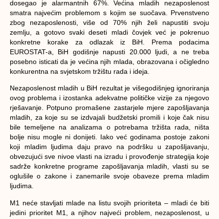
dosegao je alarmantnih 67%. Većina mladih nezaposlenost
smatra najvećim problemom s kojim se suočava. Prvenstveno
zbog nezaposlenosti, više od 70% njih želi napustiti svoju
zemlju, a gotovo svaki deseti mladi čovjek već je pokrenuo
konkretne korake za odlazak iz BiH. Prema podacima
EUROSTAT-a, BiH godišnje napusti 20.000 ljudi, a ne treba
posebno isticati da je većina njih mlada, obrazovana i očigledno
konkurentna na svjetskom tržištu rada i ideja.
Nezaposlenost mladih u BiH rezultat je višegodišnjeg ignoriranja
ovog problema i izostanka adekvatne političke vizije za njegovo
rješavanje. Potpuno promašene zastarjele mjere zapošljavanja
mladih, za koje su se izdvajali budžetski promili i koje čak nisu
bile temeljene na analizama o potrebama tržišta rada, ništa
bolje nisu mogle ni donijeti. Iako već godinama postoje zakoni
koji mladim ljudima daju pravo na podršku u zapošljavanju,
obvezujući sve nivoe vlasti na izradu i provođenje strategija koje
sadrže konkretne programe zapošljavanja mladih, vlasti su se
oglušile o zakone i zanemarile svoje obaveze prema mladim
ljudima.
M1 neće stavljati mlade na listu svojih prioriteta –
mladi će biti
jedini prioritet M1
, a njihov najveći problem, nezaposlenost, u