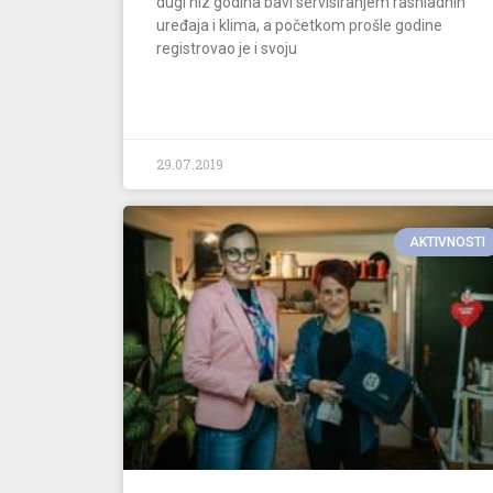
dugi niz godina bavi servisiranjem rashladnih
uređaja i klima, a početkom prošle godine
registrovao je i svoju
29.07.2019
AKTIVNOSTI