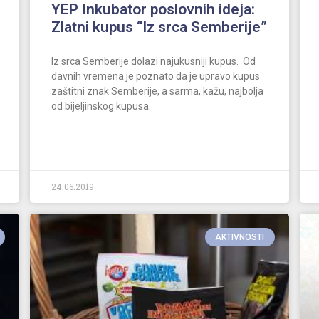
YEP Inkubator poslovnih ideja:
Zlatni kupus “Iz srca Semberije”
Iz srca Semberije dolazi najukusniji kupus. Od
davnih vremena je poznato da je upravo kupus
zaštitni znak Semberije, a sarma, kažu, najbolja
od bijeljinskog kupusa.
24.06.2019
AKTIVNOSTI