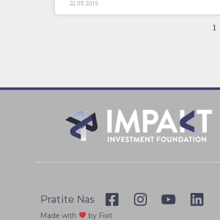
21.05.2019
1
Pratite Nas
Made with
by Fixit