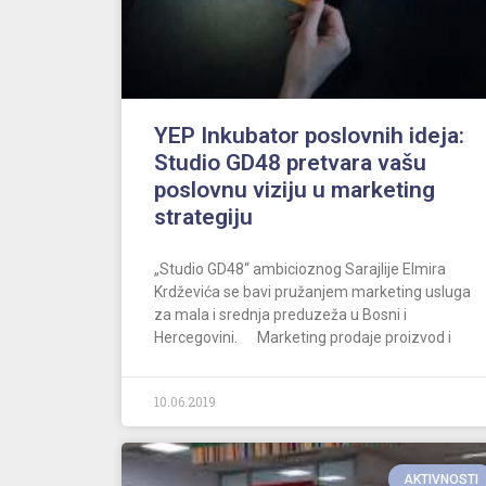
YEP Inkubator poslovnih ideja:
Studio GD48 pretvara vašu
poslovnu viziju u marketing
strategiju
„Studio GD48“ ambicioznog Sarajlije Elmira
Krdževića se bavi pružanjem marketing usluga
za mala i srednja preduzeža u Bosni i
Hercegovini. Marketing prodaje proizvod i
10.06.2019
AKTIVNOSTI