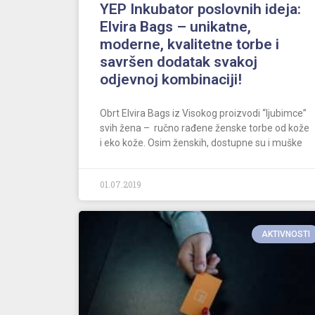
YEP Inkubator poslovnih ideja:
Elvira Bags – unikatne,
moderne, kvalitetne torbe i
savršen dodatak svakoj
odjevnoj kombinaciji!
Obrt Elvira Bags iz Visokog proizvodi “ljubimce”
svih žena – ručno rađene ženske torbe od kože
i eko kože. Osim ženskih, dostupne su i muške
01.07.2019
AKTIVNOSTI