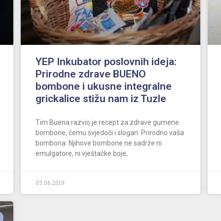
YEP Inkubator poslovnih ideja:
Prirodne zdrave BUENO
bombone i ukusne integralne
grickalice stižu nam iz Tuzle
Tim Buena razvio je recept za zdrave gumene
bombone, čemu svjedoči i slogan: Prirodno vaša
bombona. Njihove bombone ne sadrže ni
emulgatore, ni vještačke boje,
03.06.2019