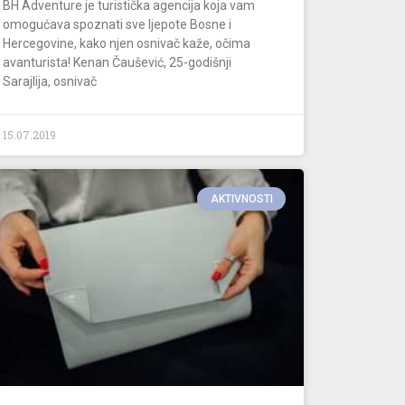
BH Adventure je turistička agencija koja vam
omogućava spoznati sve ljepote Bosne i
Hercegovine, kako njen osnivač kaže, očima
avanturista! Kenan Čaušević, 25-godišnji
Sarajlija, osnivač
15.07.2019
AKTIVNOSTI