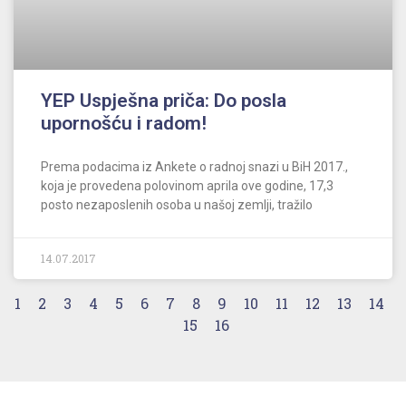
YEP Uspješna priča: Do posla
upornošću i radom!
Prema podacima iz Ankete o radnoj snazi u BiH 2017.,
koja je provedena polovinom aprila ove godine, 17,3
posto nezaposlenih osoba u našoj zemlji, tražilo
14.07.2017
1
2
3
4
5
6
7
8
9
10
11
12
13
14
15
16