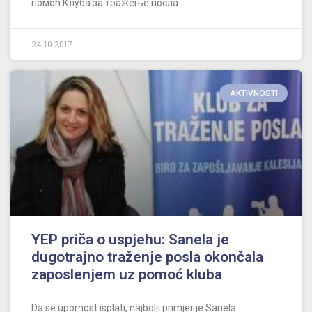
помоћ Клуба за тражење посла
24.10.2017
AKTIVNOSTI
YEP priča o uspjehu: Sanela je
dugotrajno traženje posla okončala
zaposlenjem uz pomoć kluba
Da se upornost isplati, najbolji primjer je Sanela