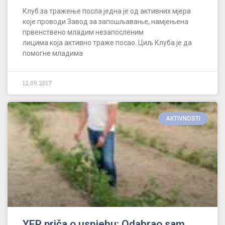
Клуб за тражење посла једна је од активних мјера
које проводи Завод за запошљавање, намјењена
првенствено младим незапосленим
лицима која активно траже посао. Циљ Клуба је да
помогне младима
12.09.2017
AKTIVNOSTI
YEP priča o uspjehu: Odabrao sam