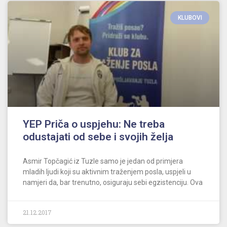
KLUBOVI
YEP Priča o uspjehu: Ne treba
odustajati od sebe i svojih želja
Asmir Topčagić iz Tuzle samo je jedan od primjera
mladih ljudi koji su aktivnim traženjem posla, uspjeli u
namjeri da, bar trenutno, osiguraju sebi egzistenciju. Ova
21.12.2017