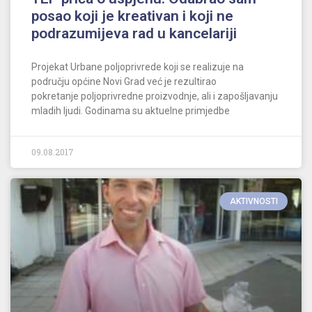
posao koji je kreativan i koji ne
podrazumijeva rad u kancelariji
Projekat Urbane poljoprivrede koji se realizuje na
području općine Novi Grad već je rezultirao
pokretanje poljoprivredne proizvodnje, ali i zapošljavanju
mladih ljudi. Godinama su aktuelne primjedbe
09.08.2017
AKTIVNOSTI