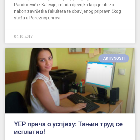
Pandurević iz Kalesije, mlada djevojka koja je ubrzo
nakon završetka fakulteta te obavljenog pripravničkog
staža u Poreznoj upravi
04.10.2017
AKTIVNOSTI
YEP прича о успјеху: Тањин труд се
исплатио!