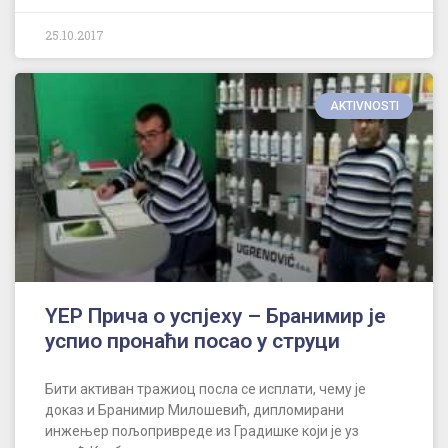
25.10.2017
AKTIVNOSTI
YEP Прича о успјеху – Бранимир је
успио пронаћи посао у струци
Бити активан тражиоц посла се исплати, чему је
доказ и Бранимир Милошевић, дипломирани
инжењер пољопривреде из Градишке који је уз