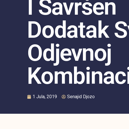
I Savršen
Dodatak S
Odjevnoj
Kombinacij
1 Jula, 2019
Senajid Djozo