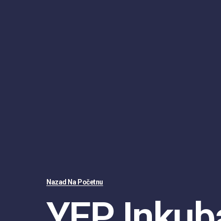
Nazad Na Početnu
YEP Inkub