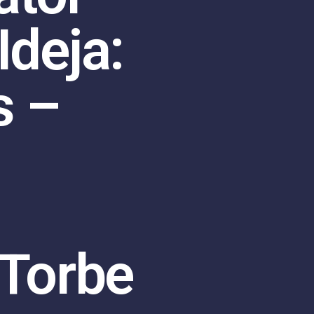
Ideja:
s –
 Torbe