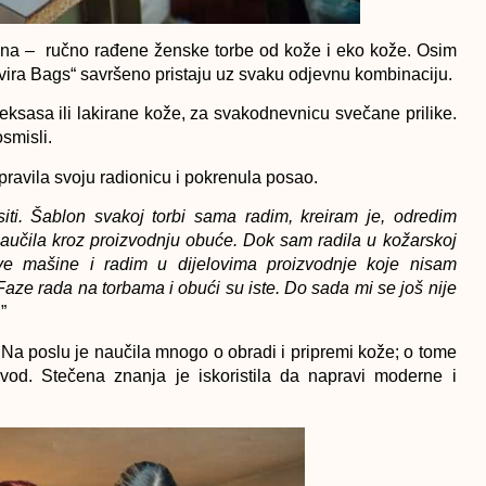
žena – ručno rađene ženske torbe od kože i eko kože. Osim
lvira Bags“ savršeno pristaju uz svaku odjevnu kombinaciju.
 teksasa ili lakirane kože, za svakodnevnicu svečane prilike.
smisli.
pravila svoju radionicu i pokrenula posao.
siti. Šablon svakoj torbi sama radim, kreiram je, odredim
naučila kroz proizvodnju obuće. Dok sam radila u kožarskoj
 nove mašine i radim u dijelovima proizvodnje koje nisam
aze rada na torbama i obući su iste. Do sada mi se još nije
.
”
a. Na poslu je naučila mnogo o obradi i pripremi kože; o tome
vod. Stečena znanja je iskoristila da napravi moderne i