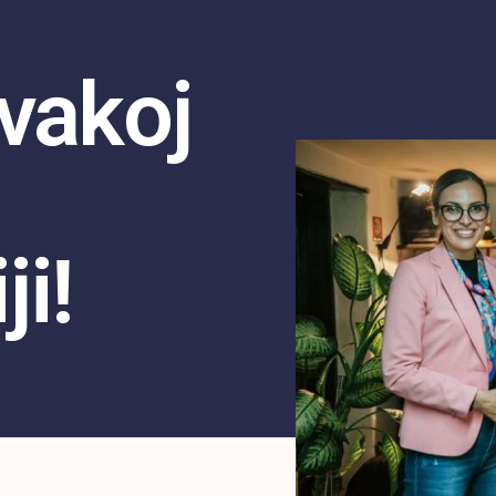
vakoj
i!