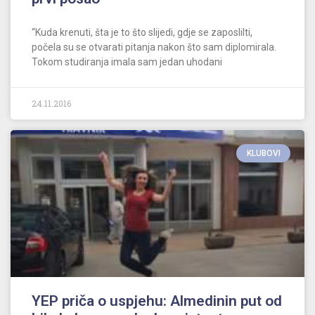
“Kuda krenuti, šta je to što slijedi, gdje se zaposlilti,
počela su se otvarati pitanja nakon što sam diplomirala.
Tokom studiranja imala sam jedan uhodani
24.11.2016
KLUBOVI
YEP priča o uspjehu: Almedinin put od