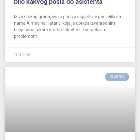
bilo kakvog posla do asistenta
Iz vezirskog grada, svoju priču o uspjehu je podijelila sa
nama Almedina Hatarić, koja je uprkos izvanrednim
uspjesima tokom studija također se susrela sa
problemom
11.11.2016
KLUBOVI