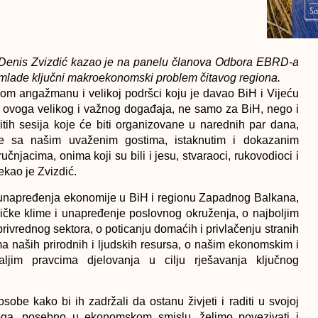
 Denis Zvizdić kazao je na panelu članova Odbora EBRD-a
 mlade ključni makroekonomski problem čitavog regiona.
m angažmanu i velikoj podršci koju je davao BiH i Vijeću
je ovoga velikog i važnog događaja, ne samo za BiH, nego i
tih sesija koje će biti organizovane u narednih par dana,
ine sa našim uvaženim gostima, istaknutim i dokazanim
čnjacima, onima koji su bili i jesu, stvaraoci, rukovodioci i
rekao je Zvizdić.
a unapređenja ekonomije u BiH i regionu Zapadnog Balkana,
ičke klime i unapređenje poslovnog okruženja, o najboljim
ivrednog sektora, o poticanju domaćih i privlačenju stranih
ima naših prirodnih i ljudskih resursa, o našim ekonomskim i
ljim pravcima djelovanja u cilju rješavanja ključnog
sobe kako bi ih zadržali da ostanu živjeti i raditi u svojoj
koga, posebno u ekonomskom smislu, želimo povezivati i