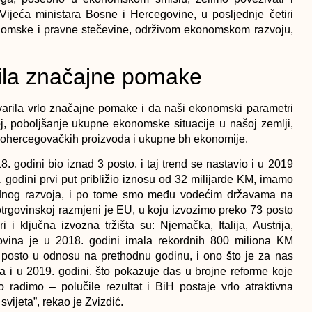
Vijeća ministara Bosne i Hercegovine, u posljednje četiri
nomske i pravne stečevine, održivom ekonomskom razvoju,
ila značajne pomake
tvarila vrlo značajne pomake i da naši ekonomski parametri
oj, poboljšanje ukupne ekonomske situacije u našoj zemlji,
skohercegovačkih proizvoda i ukupne bh ekonomije.
. godini bio iznad 3 posto, i taj trend se nastavio i u 2019
godini prvi put približio iznosu od 32 milijarde KM, imamo
vrednog razvoja, i po tome smo među vodećim državama na
trgovinskoj razmjeni je EU, u koju izvozimo preko 73 posto
i i ključna izvozna tržišta su: Njemačka, Italija, Austrija,
govina je u 2018. godini imala rekordnih 800 miliona KM
0 posto u odnosu na prethodnu godinu, i ono što je za nas
lja i u 2019. godini, što pokazuje das u brojne reforme koje
no radimo – polučile rezultat i BiH postaje vrlo atraktivna
 svijeta”, rekao je Zvizdić.