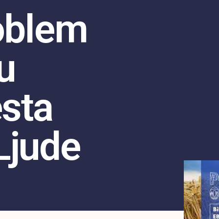
roblem
u
sta
Ljude