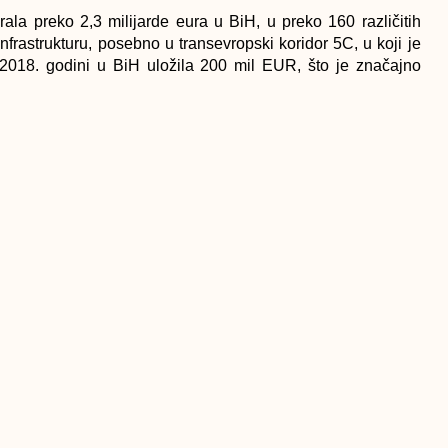
la preko 2,3 milijarde eura u BiH, u preko 160 različitih
nfrastrukturu, posebno u transevropski koridor 5C, u koji je
018. godini u BiH uložila 200 mil EUR, što je značajno
jem da će doći do dalje ekspanzije i da će te investicije
 sektoru ingrastrukture, nego i u jačanju privatnog sektora
sti, i zelenoj ekonomiji.
e da ćemo nastaviti sa ekonomskim i socijalnim reformama,
i daljoj stabilizaciji političkih i društvenih prilika, jer to
oja.Mi ćemo i dalje raditi kako bismo Bosnu i Hercegovinu
nji rezultati su vidljivi, kao što je to npr. konstatovano u
 kao država sa najvećom registrovanom smanjenom stopom
or usluga bilježe najveći broj novih radnih mjesta”, kazao je
itivnom smjeru, ali ne možemo kazati da smo u potpunosti