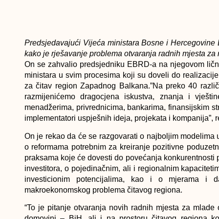
Predsjedavajući Vijeća ministara Bosne i Hercegovine
kako je rješavanje problema otvaranja radnih mjesta za
On se zahvalio predsjedniku EBRD-a na njegovom lično
ministara u svim procesima koji su doveli do realizaci
za čitav region Zapadnog Balkana.”Na preko 40 različi
razmijenićemo dragocjena iskustva, znanja i vješt
menadžerima, privrednicima, bankarima, finansijskim stru
implementatori uspješnih ideja, projekata i kompanija”, 
On je rekao da će se razgovarati o najboljim modelim
o reformama potrebnim za kreiranje pozitivne poduzetn
praksama koje će dovesti do povećanja konkurentnosti pr
investitora, o pojedinačnim, ali i regionalnim kapacitet
investicionim potencijalima, kao i o mjerama i da
makroekonomskog problema čitavog regiona.
“To je pitanje otvaranja novih radnih mjesta za mlade o
domovini – BiH, ali i na prostoru čitavog regiona 