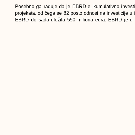
Posebno ga raduje da je EBRD-e, kumulativno investira
projekata, od čega se 82 posto odnosi na investicije u i
EBRD do sada uložila 550 miliona eura. EBRD je u 2
povećanje u odnosu na 130 miliona eura u 2017., očeku
premašiti iznos od 300 mil EUR u 2019.godini, ne samo u
i razvoju malih i srednjih preduzeća, energetskoj efikasno
“Naravno, naša obaveza i naše čvrsto opredijeljenje j
unapređenju poslovnog okruženja, jačanju vladavine prava 
smatramo ključnim preuvjetima daljeg ekonomskog razv
učinili konkurentnijom i poželjnom destinacijom. Dosadaš
analizi Svjetske banke u kojoj je BiH apostrofirana
nezaposlenosti u regionu u prošloj godini, pri čemu sekt
Zvizdić.
Investicioni potencijali
Kako kaže, rezultati su vidljivi i procesi idu u poz
zadovoljni.