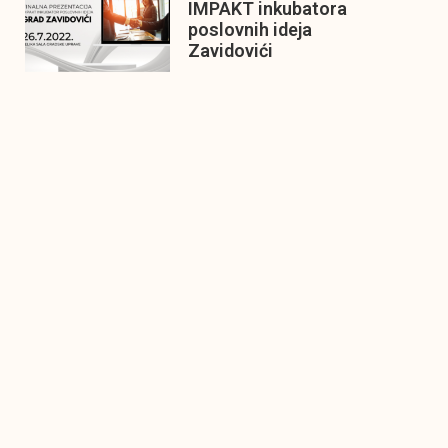
IMPAKT inkubatora
poslovnih ideja
Zavidovići
Zatvaramo još jedan ciklus
IMPAKT inkubatora u
Zavidovićima i to