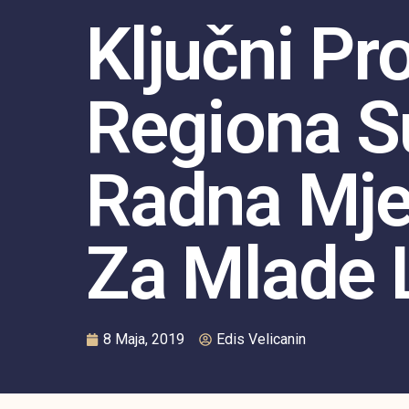
Ključni P
Regiona S
Radna Mje
Za Mlade 
8 Maja, 2019
Edis Velicanin