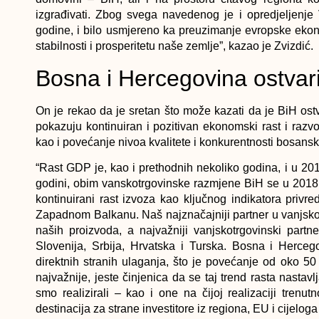
izgrađivati. Zbog svega navedenog je i opredjeljenje 
godine, i bilo usmjereno ka preuzimanje evropske eko
stabilnosti i prosperitetu naše zemlje”, kazao je Zvizdić.
Bosna i Hercegovina ostvar
On je rekao da je sretan što može kazati da je BiH os
pokazuju kontinuiran i pozitivan ekonomski rast i razv
kao i povećanje nivoa kvalitete i konkurentnosti bosan
“Rast GDP je, kao i prethodnih nekoliko godina, i u 2018
godini, obim vanskotrgovinske razmjene BiH se u 2018. 
kontinuirani rast izvoza kao ključnog indikatora pri
Zapadnom Balkanu. Naš najznačajniji partner u vanjsko
naših proizvoda, a najvažniji vanjskotrgovinski partner
Slovenija, Srbija, Hrvatska i Turska. Bosna i Herce
direktnih stranih ulaganja, što je povećanje od oko 5
najvažnije, jeste činjenica da se taj trend rasta nastav
smo realizirali – kao i one na čijoj realizaciji trenut
destinacija za strane investitore iz regiona, EU i cijeloga