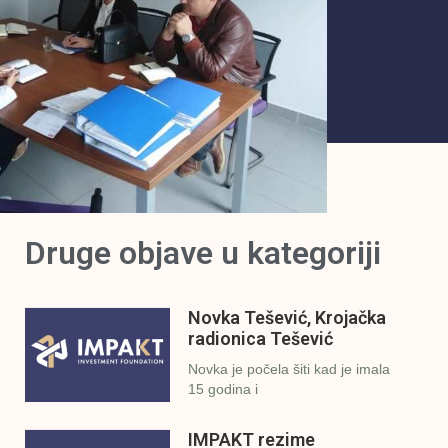
Druge objave u kategoriji
Novka Tešević, Krojačka
radionica Tešević
Novka je počela šiti kad je imala
15 godina i
IMPAKT rezime