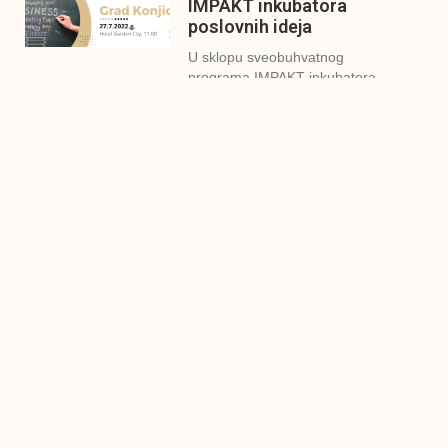
IMPAKT inkubatora
poslovnih ideja
U sklopu sveobuhvatnog
programa IMPAKT inkubatora
poslovnih ideja kao kruna
Finalna prezentacija
IMPAKT inkubatora
poslovnih ideja
Zavidovići
Zatvaramo još jedan ciklus
IMPAKT inkubatora u
Zavidovićima i to