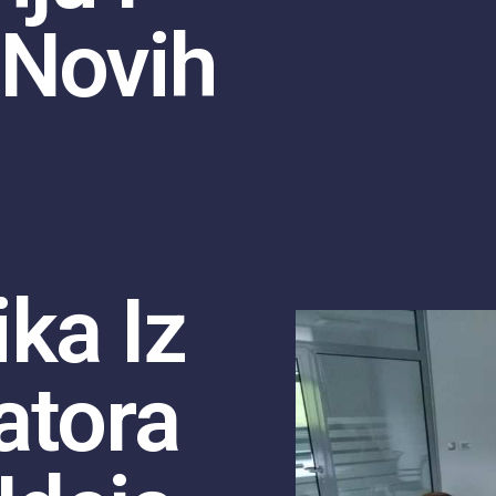
 Novih
ka Iz
atora