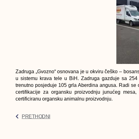
Zadruga „Gvozno“ osnovana je u okviru češko – bosan
u sistemu krava tele u BiH. Zadruga gazduje sa 254 ha
trenutno posjeduje 105 grla Aberdina angusa. Radi se 
certifikacije za organsku proizvodnju junućeg mesa,
certificiranu organsku animalnu proizvodnju.
PRETHODNI