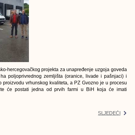
sko-hercegovačkog projekta za unapređenje uzgoja goveda
 poljoprivrednog zemljišta (oranice, livade i pašnjaci) i
o proizvodu vrhunskog kvaliteta, a PZ Gvozno je u procesu
 te će postati jedna od prvih farmi u BiH koja će imati
SLJEDEĆI