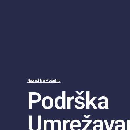
Nazad Na Početnu
Podrška
Umrežavan