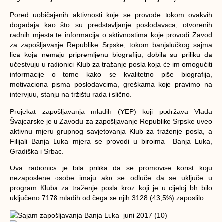
Pored uobičajenih aktivnosti koje se provode tokom ovakvih
događaja kao što su predstavljanje poslodavaca, otvorenih
radnih mjesta te informacija o aktivnostima koje provodi Zavod
za zapošljavanje Republike Srpske, tokom banjalučkog sajma
lica koja nemaju pripremljenu biografiju, dobila su priliku da
učestvuju u radionici Klub za tražanje posla koja će im omogućiti
informacije o tome kako se kvalitetno piše biografija,
motivaciona pisma poslodavcima, greškama koje pravimo na
intervjuu, stanju na tržištu rada i slično.
Projekat zapošljavanja mladih (YEP) koji podržava Vlada
Švajcarske je u Zavodu za zapošljavanje Republike Srpske uveo
aktivnu mjeru grupnog savjetovanja Klub za traženje posla, a
Filijali Banja Luka mjera se provodi u biroima Banja Luka,
Gradiška i Srbac.
Ova radionica je bila prilika da se promoviše korist koju
nezaposlene osobe imaju ako se odluče da se uključe u
program Kluba za traženje posla kroz koji je u cijeloj bh bilo
uključeno 7178 mladih od čega se njih 3128 (43,5%) zaposlilo.