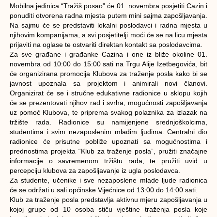
Mobilna jedinica “Tražiš posao” će 01. novembra posjetiti Cazin i
ponuditi otvorena radna mjesta putem mini sajma zapošljavanja.
Na sajmu će se predstaviti lokalni poslodavci i radna mjesta u
njihovim kompanijama, a svi posjetitelji moći će se na licu mjesta
prijaviti na oglase te ostvariti direktan kontakt sa poslodavcima.
Za sve građane i građanke Cazina i one iz bliže okoline 01.
novembra od 10:00 do 15:00 sati na Trgu Alije Izetbegovića, bit
će organizirana promocija Klubova za traženje posla kako bi se
javnost upoznala sa projektom i animirali novi članovi.
Organizirat će se i stručne edukativne radionice u sklopu kojih
će se prezentovati njihov rad i svrha, mogućnosti zapošljavanja
uz pomoć Klubova, te priprema svakog polaznika za izlazak na
tržište rada. Radionice su namijenjene srednjoškolcima,
studentima i svim nezaposlenim mladim ljudima. Centralni dio
radionice će prisutne pobliže upoznati sa mogućnostima i
prednostima projekta “Klub za traženje posla”, pružiti značajne
informacije o savremenom tržištu rada, te pružiti uvid u
percepciju klubova za zapošljavanje iz ugla poslodavca.
Za studente, učenike i sve nezaposlene mlade ljude radionica
će se održati u sali općinske Vijećnice od 13:00 do 14:00 sati.
Klub za traženje posla predstavlja aktivnu mjeru zapošljavanja u
kojoj grupe od 10 osoba stiču vještine traženja posla koje