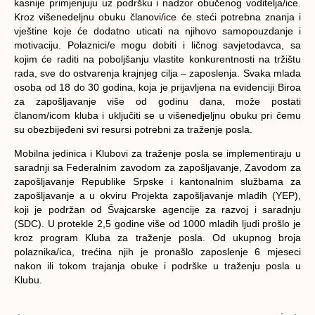
kasnije primjenjuju uz podršku i nadzor obučenog voditelja/ice.
Kroz višenedeljnu obuku članovi/ice će steći potrebna znanja i
vještine koje će dodatno uticati na njihovo samopouzdanje i
motivaciju. Polaznici/e mogu dobiti i ličnog savjetodavca, sa
kojim će raditi na poboljšanju vlastite konkurentnosti na tržištu
rada, sve do ostvarenja krajnjeg cilja – zaposlenja. Svaka mlada
osoba od 18 do 30 godina, koja je prijavljena na evidenciji Biroa
za zapošljavanje više od godinu dana, može postati
članom/icom kluba i uključiti se u višenedjeljnu obuku pri čemu
su obezbijeđeni svi resursi potrebni za traženje posla.
Mobilna jedinica i Klubovi za traženje posla se implementiraju u
saradnji sa Federalnim zavodom za zapošljavanje, Zavodom za
zapošljavanje Republike Srpske i kantonalnim službama za
zapošljavanje a u okviru Projekta zapošljavanje mladih (YEP),
koji je podržan od Švajcarske agencije za razvoj i saradnju
(SDC). U protekle 2,5 godine više od 1000 mladih ljudi prošlo je
kroz program Kluba za traženje posla. Od ukupnog broja
polaznika/ica, trećina njih je pronašlo zaposlenje 6 mjeseci
nakon ili tokom trajanja obuke i podrške u traženju posla u
Klubu.