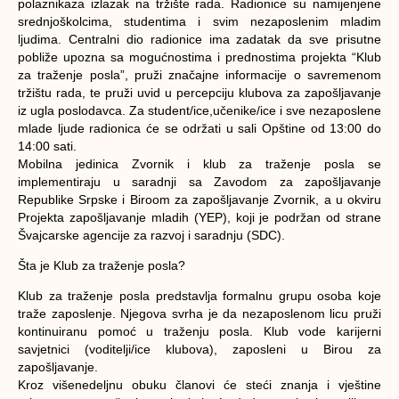
polaznikaza izlazak na tržište rada. Radionice su namijenjene
srednjoškolcima, studentima i svim nezaposlenim mladim
ljudima. Centralni dio radionice ima zadatak da sve prisutne
pobliže upozna sa mogućnostima i prednostima projekta “Klub
za traženje posla”, pruži značajne informacije o savremenom
tržištu rada, te pruži uvid u percepciju klubova za zapošljavanje
iz ugla poslodavca. Za student/ice,učenike/ice i sve nezaposlene
mlade ljude radionica će se održati u sali Opštine od 13:00 do
14:00 sati.
Mobilna jedinica Zvornik i klub za traženje posla se
implementiraju u saradnji sa Zavodom za zapošljavanje
Republike Srpske i Biroom za zapošljavanje Zvornik, a u okviru
Projekta zapošljavanje mladih (YEP), koji je podržan od strane
Švajcarske agencije za razvoj i saradnju (SDC).
Šta je Klub za traženje posla?
Klub za traženje posla predstavlja formalnu grupu osoba koje
traže zaposlenje. Njegova svrha je da nezaposlenom licu pruži
kontinuiranu pomoć u traženju posla. Klub vode karijerni
savjetnici (voditelji/ice klubova), zaposleni u Birou za
zapošljavanje.
Kroz višenedeljnu obuku članovi će steći znanja i vještine