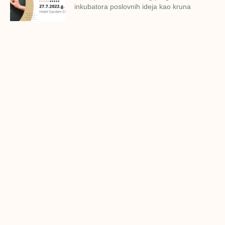
inkubatora poslovnih ideja kao kruna
Finalna prezentacija IMPAKT
inkubatora poslovnih ideja
Zavidovići
Zatvaramo još jedan ciklus IMPAKT
inkubatora u Zavidovićima i to