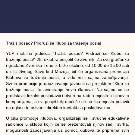
Tražiš posao? Pridruži se Klubu za traženje posla!
YEP mobilna jedinica “Tražiš posao? Pridruži se Klubu za
traženje posla!” 25. oktobra posjetit će Zvornik. Za sve građanke
i građane Zvornika i one iz bliže okoline, od 10:00 do 15:00 sati
u ulici Svetog Save kod Muzeja, bit će organizirana promocija
Klubova za traženje posla, u vidu mini sajma zapošljavanja.
Svrha promocije je upoznavanje javnosti sa projektom “Klub za
traženje posla” te animiranje novih članova. Na sajmu će se
predstaviti lokalni poslodavci i otvorena radna mjesta u njihovim
kompanijama, a svi posjetitelji moći će se na licu mjesta prijaviti
na oglase te ostvariti direktan kontakt sa poslodavcima.
U cilju promocije Klubova, organiziraju se i stručne edukativne
radionice u sklopu kojih će se prezentovati njihov rad i svrha,
mogućnosti zapošljavanja uz pomoć klubova te priprema svih