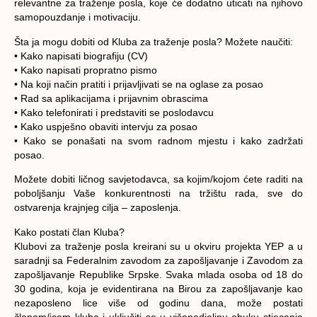
relevantne za traženje posla, koje će dodatno uticati na njihovo
samopouzdanje i motivaciju.
Šta ja mogu dobiti od Kluba za traženje posla? Možete naučiti:
• Kako napisati biografiju (CV)
• Kako napisati propratno pismo
• Na koji način pratiti i prijavljivati se na oglase za posao
• Rad sa aplikacijama i prijavnim obrascima
• Kako telefonirati i predstaviti se poslodavcu
• Kako uspješno obaviti intervju za posao
• Kako se ponašati na svom radnom mjestu i kako zadržati
posao.
Možete dobiti ličnog savjetodavca, sa kojim/kojom ćete raditi na
poboljšanju Vaše konkurentnosti na tržištu rada, sve do
ostvarenja krajnjeg cilja – zaposlenja.
Kako postati član Kluba?
Klubovi za traženje posla kreirani su u okviru projekta YEP a u
saradnji sa Federalnim zavodom za zapošljavanje i Zavodom za
zapošljavanje Republike Srpske. Svaka mlada osoba od 18 do
30 godina, koja je evidentirana na Birou za zapošljavanje kao
nezaposleno lice više od godinu dana, može postati
članom/icom kluba i uključiti se u višenedjeljnu obuku stjecanja