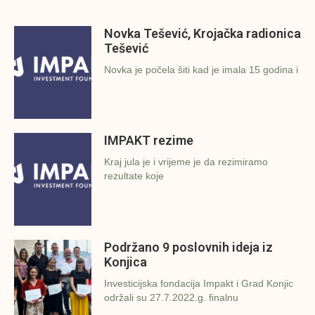
Novka Tešević, Krojačka radionica
Tešević
Novka je počela šiti kad je imala 15 godina i
IMPAKT rezime
Kraj jula je i vrijeme je da rezimiramo
rezultate koje
Podržano 9 poslovnih ideja iz
Konjica
Investicijska fondacija Impakt i Grad Konjic
održali su 27.7.2022.g. finalnu