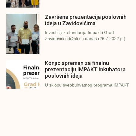
Završena prezentacija poslovnih
ideja u Zavidovićima
Investicijska fondacija Impakt i Grad
Zavidovići održali su danas (26.7.2022.g.)
Konjic spreman za finalnu
prezentaciju IMPAKT inkubatora
poslovnih ideja
U sklopu sveobuhvatnog programa IMPAKT
inkubatora poslovnih ideja kao kruna
Finalna prezentacija IMPAKT
inkubatora poslovnih ideja
Zavidovići
Zatvaramo još jedan ciklus IMPAKT