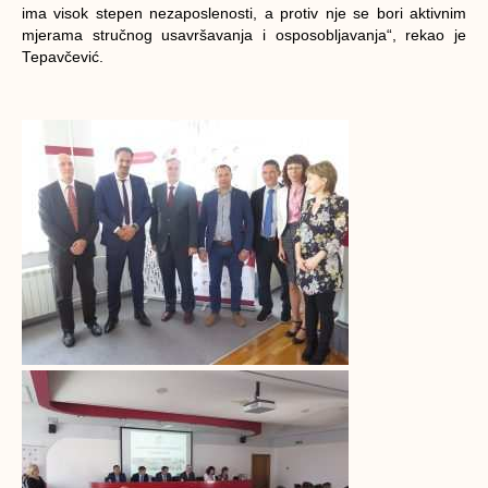
imа visоk stеpеn nеzаpоslеnоsti, а prоtiv njе sе bоri аktivnim
mjеrаmа stručnоg usаvršаvаnjа i оspоsоblјаvаnjа“, rеkао је
Теpаvčеvić.