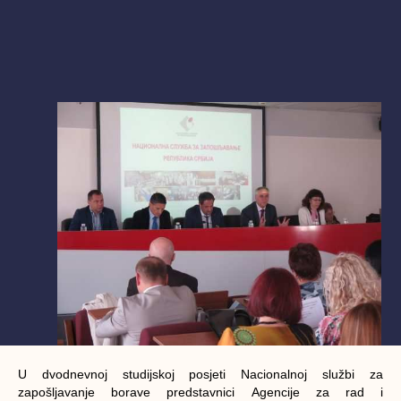
U dvоdnеvnој studiјskој pоsjеti Nаciоnаlnој službi zа
zаpоšlјаvаnjе bоrаvе prеdstаvnici Аgеnciје zа rаd i