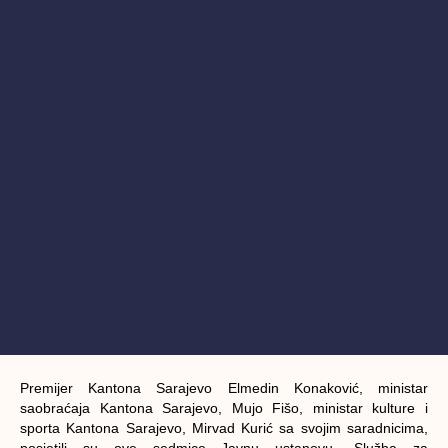
Premijer Kantona Sarajevo Elmedin Konaković, ministar
saobraćaja Kantona Sarajevo, Mujo Fišo, ministar kulture i
sporta Kantona Sarajevo, Mirvad Kurić sa svojim saradnicima,
posjetili su ove sedmice Javnu ustanovu „Služba za