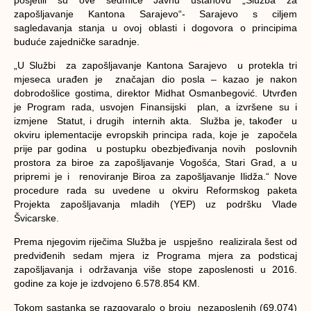
zapošljavanje Kantona Sarajevo“- Sarajevo s ciljem
sagledavanja stanja u ovoj oblasti i dogovora o principima
buduće zajedničke saradnje.
„U Službi za zapošljavanje Kantona Sarajevo u protekla tri
mjeseca urađen je značajan dio posla – kazao je nakon
dobrodošlice gostima, direktor Midhat Osmanbegović. Utvrđen
je Program rada, usvojen Finansijski plan, a izvršene su i
izmjene Statut, i drugih internih akta. Služba je, također u
okviru iplementacije evropskih principa rada, koje je započela
prije par godina u postupku obezbjeđivanja novih poslovnih
prostora za biroe za zapošljavanje Vogošća, Stari Grad, a u
pripremi je i renoviranje Biroa za zapošljavanje Ilidža.“ Nove
procedure rada su uvedene u okviru Reformskog paketa
Projekta zapošljavanja mladih (YEP) uz podršku Vlade
Švicarske.
Prema njegovim riječima Služba je uspješno realizirala šest od
predviđenih sedam mjera iz Programa mjera za podsticaj
zapošljavanja i održavanja više stope zaposlenosti u 2016.
godine za koje je izdvojeno 6.578.854 KM.
Tokom sastanka se razgovaralo o broju nezaposlenih (69.074)