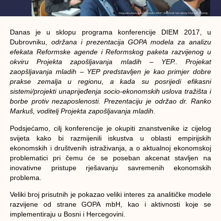
Danas je u sklopu programa konferencije DIEM 2017, u
Dubrovniku,
održana i prezentacija GOPA modela za analizu
efekata Reformske agende i Reformskog paketa razvijenog u
okviru Projekta zapošljavanja mladih – YEP.. Projekat
zaopšljavanja mladih – YEP predstavljen je kao primjer dobre
prakse zemalja u regionu, a kada su posrijedi efikasni
sistemi/projekti unaprijeđenja socio-ekonomskih uslova tražišta i
borbe protiv nezaposlenosti. Prezentaciju je održao dr. Ranko
Markuš, voditelj Projekta zapošljavanja mladih.
Podsjećamo, cilj konferencije je okupiti znanstvenike iz cijelog
svijeta kako bi razmijenili iskustva u oblasti empirijskih
ekonomskih i društvenih istraživanja, a o aktualnoj ekonomskoj
problematici pri čemu će se poseban akcenat stavljen na
inovativne pristupe rješavanju savremenih ekonomskih
problema.
Veliki broj prisutnih je pokazao veliki interes za analitičke modele
razvijene od strane GOPA mbH, kao i aktivnosti koje se
implementiraju u Bosni i Hercegovini.