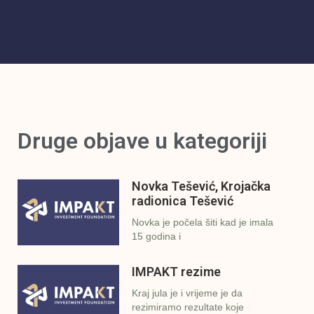
Druge objave u kategoriji
Novka Tešević, Krojačka
radionica Tešević
Novka je počela šiti kad je imala
15 godina i
IMPAKT rezime
Kraj jula je i vrijeme je da
rezimiramo rezultate koje