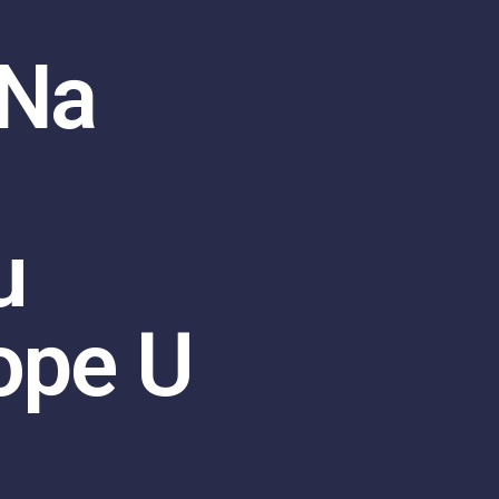
 Na
u
ope U