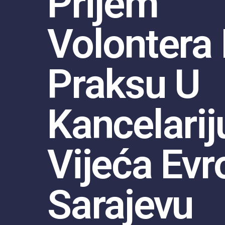
Prijem
Volontera
Praksu U
Kancelarij
Vijeća Evr
Sarajevu