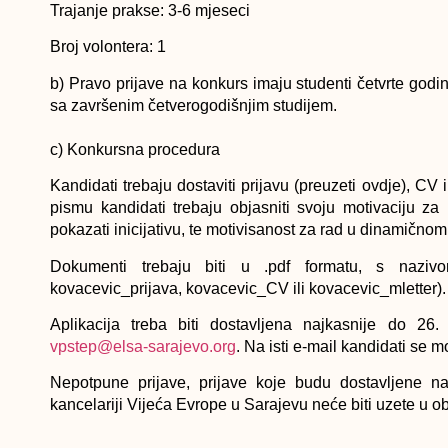
Trajanje prakse:
3-6 mjeseci
Broj volontera:
1
b) Pravo prijave na konkurs imaju studenti četvrte godin
sa završenim četverogodišnjim studijem.
c) Konkursna procedura
Kandidati trebaju dostaviti prijavu (preuzeti ovdje), 
pismu kandidati trebaju objasniti svoju motivaciju za
pokazati inicijativu, te motivisanost za rad u dinamično
Dokumenti trebaju biti u .pdf formatu, s naziv
kovacevic_prijava, kovacevic_CV ili kovacevic_mletter).
Aplikacija treba biti dostavljena najkasnije do 26
vpstep@elsa-sarajevo.org
. Na isti e-mail kandidati se m
Nepotpune prijave, prijave koje budu dostavljene 
kancelariji Vijeća Evrope u Sarajevu neće biti uzete u ob