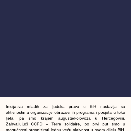
Inicijativa mladih za ljudska prava u BiH nastavlja sa
aktivnostima organizacije obrazovnih programa i posjeta u toku
ljeta, pa smo krajem augusta/kolovoza u Hercegovini.
Zahvaljujući CCFD – Terre solidaire, po prvi put smo u
mogućnosti organizirati jednu veću aktivnost u ovom dijelu BiH,