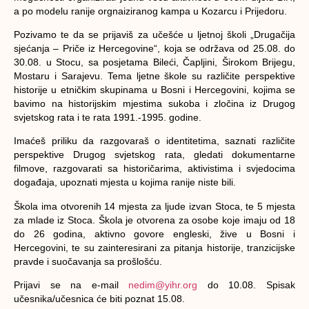
a po modelu ranije orgnaiziranog kampa u Kozarcu i Prijedoru.
Pozivamo te da se prijaviš za učešće u ljetnoj školi „Drugačija
sjećanja – Priče iz Hercegovine“, koja se održava od 25.08. do
30.08. u Stocu, sa posjetama Bileći, Čapljini, Širokom Brijegu,
Mostaru i Sarajevu.
Tema ljetne škole su različite perspektive
historije u etničkim skupinama u Bosni i Hercegovini, kojima se
bavimo na historijskim mjestima sukoba i zločina iz Drugog
svjetskog rata i te rata 1991.-1995. godine.
Imaćeš priliku da razgovaraš o identitetima, saznati različite
perspektive Drugog svjetskog rata, gledati dokumentarne
filmove, razgovarati sa historičarima, aktivistima i svjedocima
događaja, upoznati mjesta u kojima ranije niste bili.
Škola ima otvorenih 14 mjesta za ljude izvan Stoca, te 5 mjesta
za mlade iz Stoca. Škola je otvorena za osobe koje imaju od 18
do 26 godina, aktivno govore engleski, žive u Bosni i
Hercegovini, te su zainteresirani za pitanja historije, tranzicijske
pravde i suočavanja sa prošlošću.
Prijavi se na e-mail
nedim@yihr.org
do 10.08. Spisak
učesnika/učesnica će biti poznat 15.08.