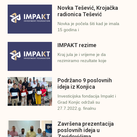
Novka Tešević, Krojačka
radionica Tešević
Novka je počela šiti kad je imala
15 godina i
IMPAKT rezime
Kraj jula je i vrijeme je da
rezimiramo rezultate koje
Podržano 9 poslovnih
ideja iz Konjica
Investicijska fondacija Impakt i
Grad Konjic održali su
27.7.2022.g. finalnu
Završena prezentacija
poslovnih ideja u
Zavidovićima