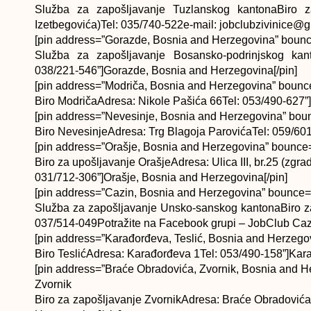
Služba za zapošljavanje Tuzlanskog kantonaBiro za
Izetbegovića)Tel: 035/740-522e-mail: jobclubzivinice@g
[pin address=”Gorazde, Bosnia and Herzegovina” bounce
Služba za zapošljavanje Bosansko-podrinjskog kan
038/221-546”]Gorazde, Bosnia and Herzegovina[/pin]
[pin address=”Modriča, Bosnia and Herzegovina” bounce
Biro ModričaAdresa: Nikole Pašića 66Tel: 053/490-627”
[pin address=”Nevesinje, Bosnia and Herzegovina” boun
Biro NevesinjeAdresa: Trg Blagoja ParovićaTel: 059/60
[pin address=”Orašje, Bosnia and Herzegovina” bounce=”
Biro za upošljavanje OrašjeAdresa: Ulica III, br.25 (zg
031/712-306”]Orašje, Bosnia and Herzegovina[/pin]
[pin address=”Cazin, Bosnia and Herzegovina” bounce=”
Služba za zapošljavanje Unsko-sanskog kantonaBiro z
037/514-049Potražite na Facebook grupi – JobClub Cazi
[pin address=”Karađorđeva, Teslić, Bosnia and Herzegov
Biro TeslićAdresa: Karađorđeva 1Tel: 053/490-158”]Kara
[pin address=”Braće Obradovića, Zvornik, Bosnia and H
Zvornik
Biro za zapošljavanje ZvornikAdresa: Braće Obradovića