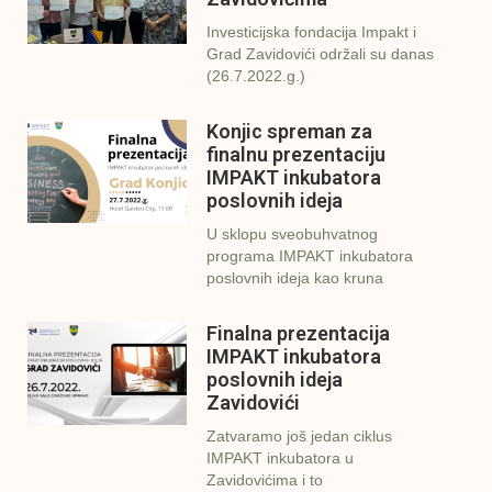
Investicijska fondacija Impakt i
Grad Zavidovići održali su danas
(26.7.2022.g.)
Konjic spreman za
finalnu prezentaciju
IMPAKT inkubatora
poslovnih ideja
U sklopu sveobuhvatnog
programa IMPAKT inkubatora
poslovnih ideja kao kruna
Finalna prezentacija
IMPAKT inkubatora
poslovnih ideja
Zavidovići
Zatvaramo još jedan ciklus
IMPAKT inkubatora u
Zavidovićima i to