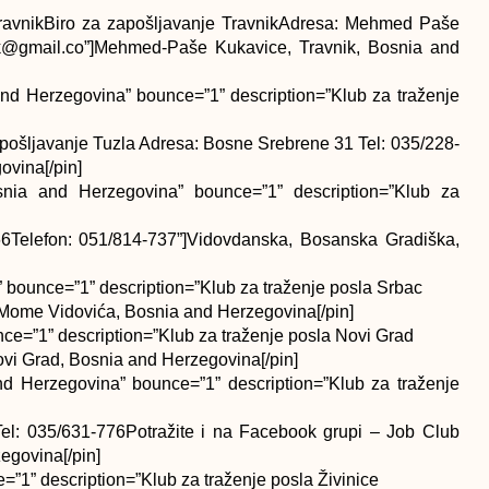
ravnikBiro za zapošljavanje TravnikAdresa: Mehmed Paše
nik@gmail.co”]Mehmed-Paše Kukavice, Travnik, Bosnia and
nd Herzegovina” bounce=”1” description=”Klub za traženje
pošljavanje Tuzla Adresa: Bosne Srebrene 31 Tel: 035/228-
vina[/pin]
nia and Herzegovina” bounce=”1” description=”Klub za
6Telefon: 051/814-737”]Vidovdanska, Bosanska Gradiška,
bounce=”1” description=”Klub za traženje posla Srbac
Mome Vidovića, Bosnia and Herzegovina[/pin]
ce=”1” description=”Klub za traženje posla Novi Grad
ovi Grad, Bosnia and Herzegovina[/pin]
nd Herzegovina” bounce=”1” description=”Klub za traženje
Tel: 035/631-776Potražite i na Facebook grupi – Job Club
egovina[/pin]
”1” description=”Klub za traženje posla Živinice