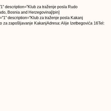
” description=”Klub za traženje posla Rudo
udo, Bosnia and Herzegovina[/pin]
”1” description=”Klub za traženje posla Kakanj
 za zapošljavanje KakanjAdresa: Alije Izetbegovića 16Tel:
rzegovina” bounce=”1” description=”Klub za traženje posla
 14Tel: 051/216-523”]Save Mrkalja, Banja Luka, Bosnia and
erzegovina” bounce=”1” description=”Ogledni biro za
17”]Ložionička, Sarajevo, Bosnia and Herzegovina[/pin]
 Herzegovina” bounce=”1” description=”Ogledni Biro za
: 053/241-037”]Kralja Dragutina, Doboj, Bosnia and
” description=”Klub za traženje posla Jajce
a bb;70101 Jajce; Telefon: 030/658-014”]Jajce, Bosnia and
=”1” description=”Klub za traženje posla Bugojno