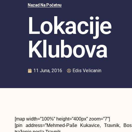
Nazad Na Početnu
Lokacije
Klubova
11 Juna, 2016
Edis Velicanin
[map width=”100%” height=”400px” zoom=”7”]
[pin address=”Mehmed-Paše Kukavice, Travnik, Bos
traženje posla Travnik