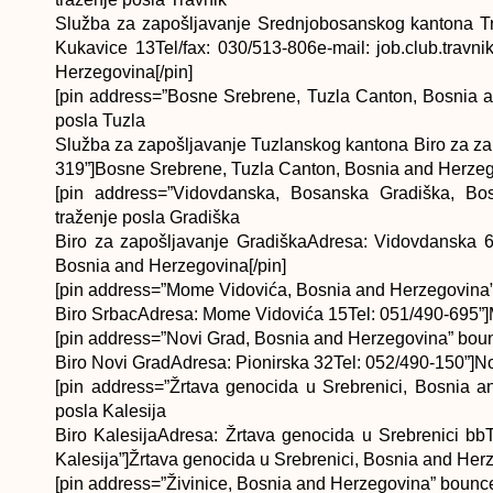
Služba za zapošljavanje Srednjobosanskog kantona T
Kukavice 13Tel/fax: 030/513-806e-mail: job.club.trav
Herzegovina[/pin]
[pin address=”Bosne Srebrene, Tuzla Canton, Bosnia a
posla Tuzla
Služba za zapošljavanje Tuzlanskog kantona Biro za za
319”]Bosne Srebrene, Tuzla Canton, Bosnia and Herzego
[pin address=”Vidovdanska, Bosanska Gradiška, Bos
traženje posla Gradiška
Biro za zapošljavanje GradiškaAdresa: Vidovdanska 6
Bosnia and Herzegovina[/pin]
[pin address=”Mome Vidovića, Bosnia and Herzegovina” 
Biro SrbacAdresa: Mome Vidovića 15Tel: 051/490-695”]
[pin address=”Novi Grad, Bosnia and Herzegovina” boun
Biro Novi GradAdresa: Pionirska 32Tel: 052/490-150”]N
[pin address=”Žrtava genocida u Srebrenici, Bosnia a
posla Kalesija
Biro KalesijaAdresa: Žrtava genocida u Srebrenici bb
Kalesija”]Žrtava genocida u Srebrenici, Bosnia and Herz
[pin address=”Živinice, Bosnia and Herzegovina” bounce=