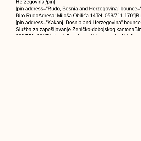
Herzegovina[/pin]
[pin address=”Rudo, Bosnia and Herzegovina” bounce=”1
Biro RudoAdresa: Miloša Obilića 14Tel: 058/711-170”]R
[pin address=”Kakanj, Bosnia and Herzegovina” bounce=
Služba za zapošljavanje Zeničko-dobojskog kantonaBiro
032/552- 391”]Kakanj, Bosnia and Herzegovina[/pin]
[pin address=”Save Mrkalja, Banja Luka, Bosnia and He
Banja Luka
Biro za zapošljavanje Banja LukaAdresa: Save Mrkalja
Herzegovina[/pin]
[pin address=”Ložionička, Sarajevo, Bosnia and H
zapošljavanje Novo Sarajevo
Adresa: Ložionička 5, 71000 SarajevoTelefon: 033/653-2
[pin address=”Kralja Dragutina, Doboj, Bosnia and
zapošljavanje Doboj
Adresa: Kralja Dragutina 68, 74000 DobojTelefon
Herzegovina[/pin]
[pin address=”Jajce, Bosnia and Herzegovina” bounce=”1
Klub za traženje posla Jajce; Adresa: Kralja Tomislav
Herzegovina[/pin]
[pin address=”Bugojno, Bosnia and Herzegovina” bounce