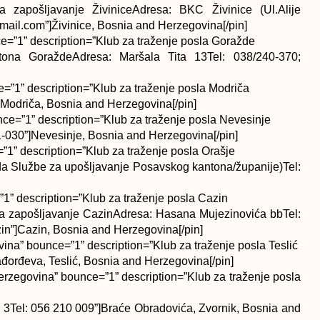
 zapošljavanje ŽiviniceAdresa: BKC Živinice (Ul.Alije
mail.com”]Živinice, Bosnia and Herzegovina[/pin]
=”1” description=”Klub za traženje posla Goražde
tona GoraždeAdresa: Maršala Tita 13Tel: 038/240-370;
=”1” description=”Klub za traženje posla Modriča
]Modriča, Bosnia and Herzegovina[/pin]
ce=”1” description=”Klub za traženje posla Nevesinje
1-030”]Nevesinje, Bosnia and Herzegovina[/pin]
1” description=”Klub za traženje posla Orašje
rada Službe za upošljavanje Posavskog kantona/županije)Tel:
1” description=”Klub za traženje posla Cazin
a zapošljavanje CazinAdresa: Hasana Mujezinovića bbTel:
n”]Cazin, Bosnia and Herzegovina[/pin]
ina” bounce=”1” description=”Klub za traženje posla Teslić
đorđeva, Teslić, Bosnia and Herzegovina[/pin]
erzegovina” bounce=”1” description=”Klub za traženje posla
 3Tel: 056 210 009”]Braće Obradovića, Zvornik, Bosnia and