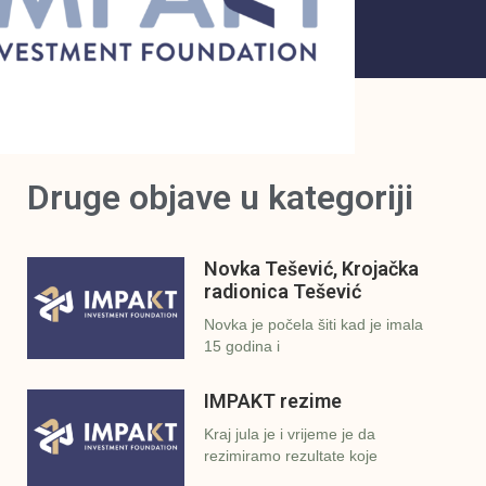
Druge objave u kategoriji
Novka Tešević, Krojačka
radionica Tešević
Novka je počela šiti kad je imala
15 godina i
IMPAKT rezime
Kraj jula je i vrijeme je da
rezimiramo rezultate koje