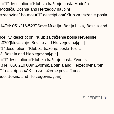
=”1” description=”Klub za traženje posla Modriča
]Modriča, Bosnia and Herzegovina[/pin]
rzegovina” bounce=”1” description=”Klub za traženje posla
 14Tel: 051/216-523”]Save Mrkalja, Banja Luka, Bosnia and
ce=”1” description=”Klub za traženje posla Nevesinje
1-030”]Nevesinje, Bosnia and Herzegovina[/pin]
” description=”Klub za traženje posla Teslić
ić, Bosnia and Herzegovina[/pin]
”1” description=”Klub za traženje posla Zvornik
3Tel: 056 210 009”]Zvornik, Bosnia and Herzegovina[/pin]
” description=”Klub za traženje posla Rudo
udo, Bosnia and Herzegovina[/pin]
SLJEDEĆI