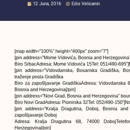
12 Juna, 2016
Edis Velicanin
[map width=”100%” height=”400px” zoom=”7”]
[pin address=”Mome Vidovića, Bosnia and Herzegovina” 
Biro SrbacAdresa: Mome Vidovića 15Tel: 051/490-695”]
[pin address=”Vidovdanska, Bosanska Gradiška, Bos
traženje posla Gradiška
Biro za zapošljavanje GradiškaAdresa: Vidovdanska 6
Bosnia and Herzegovina[/pin]
[pin address=”Novi Grad, Bosnia and Herzegovina” boun
Biro Novi GradAdresa: Pionirska 32Tel: 052/490-150”]N
[pin address=”Kralja Dragutina, Doboj, Bosnia and
zapošljavanje Doboj
Adresa: Kralja Dragutina 68, 74000 DobojTelefon
Herzegovina[/pin]