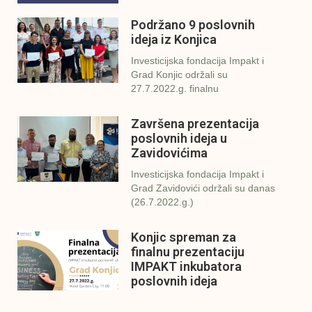
Podržano 9 poslovnih
ideja iz Konjica
Investicijska fondacija Impakt i
Grad Konjic održali su
27.7.2022.g. finalnu
Završena prezentacija
poslovnih ideja u
Zavidovićima
Investicijska fondacija Impakt i
Grad Zavidovići održali su danas
(26.7.2022.g.)
Konjic spreman za
finalnu prezentaciju
IMPAKT inkubatora
poslovnih ideja
U sklopu sveobuhvatnog