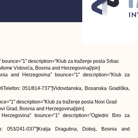
bounce=”1” description=”Klub za traženje posla Srbac
Mome Vidovića, Bosnia and Herzegovina[/pin]
nia and Herzegovina” bounce=”1” description=”Klub za
6Telefon: 051/814-737”]Vidovdanska, Bosanska Gradiška,
ce=”1” description=”Klub za traženje posla Novi Grad
ovi Grad, Bosnia and Herzegovina[/pin]
 Herzegovina” bounce=”1” description=”Ogledni Biro za
: 053/241-037”]Kralja Dragutina, Doboj, Bosnia and