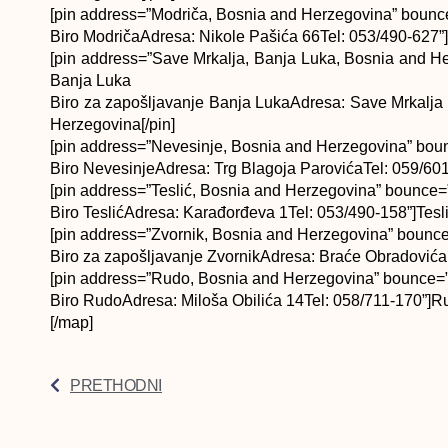
[pin address=”Modriča, Bosnia and Herzegovina” bounce
Biro ModričaAdresa: Nikole Pašića 66Tel: 053/490-627”
[pin address=”Save Mrkalja, Banja Luka, Bosnia and He
Banja Luka
Biro za zapošljavanje Banja LukaAdresa: Save Mrkalja
Herzegovina[/pin]
[pin address=”Nevesinje, Bosnia and Herzegovina” boun
Biro NevesinjeAdresa: Trg Blagoja ParovićaTel: 059/60
[pin address=”Teslić, Bosnia and Herzegovina” bounce=”1
Biro TeslićAdresa: Karađorđeva 1Tel: 053/490-158”]Tesl
[pin address=”Zvornik, Bosnia and Herzegovina” bounce=
Biro za zapošljavanje ZvornikAdresa: Braće Obradovića 
[pin address=”Rudo, Bosnia and Herzegovina” bounce=”1
Biro RudoAdresa: Miloša Obilića 14Tel: 058/711-170”]R
[/map]
PRETHODNI