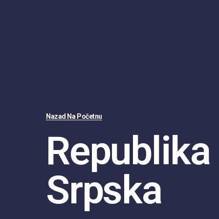
Nazad Na Početnu
Republika
Srpska