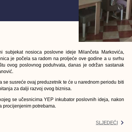
i subjekat nosioca poslovne ideje Milančeta Markovića,
onica je počela sa radom na proljeće ove godine a u svrhu
ržištu ovog poslovnog poduhvata, danas je održan sastanak
anović.
a se susreće ovaj preduzetnik te će u narednom periodu biti
tanja za dalji razvoj ovog biznisa.
kojeg se učesnicima YEP inkubator poslovnih ideja, nakon
sa procijenjenim potrebama.
SLJEDEĆI