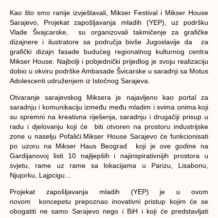
Kao što smo ranije izvještavali, Mikser Festival i Mikser House
Sarajevo, Projekat zapošljavanja mladih (YEP), uz podršku
Vlade Švajcarske, su organizovali takmičenje za grafičke
dizajnere i ilustratore sa područja bivše Jugoslavije da za
grafički dizajn fasade budućeg regionalnog kulturnog centra
Mikser House. Najbolji i pobjednički prijedlog je svoju realizaciju
dobio u okviru podrške Ambasade Švicarske u saradnji sa Motus
Adolescenti udruženjem iz Istočnog Sarajeva.
Otvaranje sarajevskog Miksera je najavljeno kao portal za
saradnju i komunikaciju između među mladim i svima onima koji
su spremni na kreativna riješenja, saradnju i drugačiji prisup u
radu i djelovanju koji će biti otvoren na prostoru industrijske
zone u naselju Pofalići.Mikser House Sarajevo će funkcionisati
po uzoru na Mikser Haus Beograd koji je ove godine na
Gardijanovoj listi 10 najljepših i najinspirativnijih prostora u
svjetu, rame uz rame sa lokacijama u Parizu, Lisabonu,
Njujorku, Lajpcigu…
Projekat zapošljavanja mladih (YEP) je u ovom
novom koncepetu prepoznao inovativni pristup kojim će se
obogatiti ne samo Sarajevo nego i BiH i koji će predstavljati