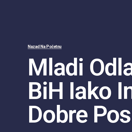
Nazad Na Početnu
Mladi Odla
BiH Iako I
Dobre Pos