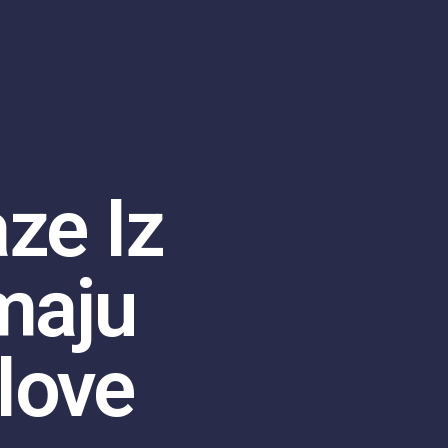
ze Iz
maju
love