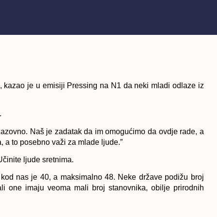
, kazao je u emisiji Pressing na N1 da neki mladi odlaze iz
.
 izazovno. Naš je zadatak da im omogućimo da ovdje rade, a
ena, a to posebno važi za mlade ljude.”
činite ljude sretnima.
i kod nas je 40, a maksimalno 48. Neke države podižu broj
ali one imaju veoma mali broj stanovnika, obilje prirodnih