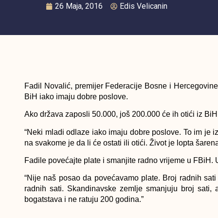
26 Maja, 2016
Edis Velicanin
Fadil Novalić, premijer Federacije Bosne i Hercegovine
BiH iako imaju dobre poslove.
Ako država zaposli 50.000, još 200.000 će ih otići iz BiH
“Neki mladi odlaze iako imaju dobre poslove. To im je
na svakome je da li će ostati ili otići. Život je lopta šar
Fadile povećajte plate i smanjite radno vrijeme u FBiH. U
“Nije naš posao da povećavamo plate. Broj radnih sat
radnih sati. Skandinavske zemlje smanjuju broj sati, 
bogatstava i ne ratuju 200 godina.”