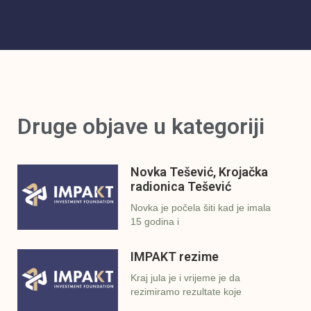
Druge objave u kategoriji
Novka Tešević, Krojačka
radionica Tešević
Novka je počela šiti kad je imala
15 godina i
IMPAKT rezime
Kraj jula je i vrijeme je da
rezimiramo rezultate koje