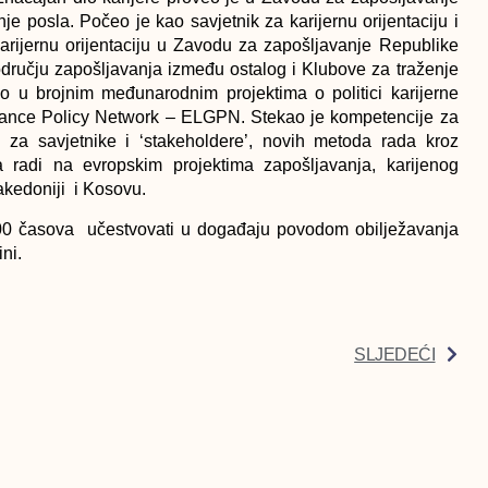
je posla. Počeo je kao savjetnik za karijernu orijentaciju i
karijernu orijentaciju u Zavodu za zapošljavanje Republike
odručju zapošljavanja između ostalog i Klubove za traženje
ao u brojnim međunarodnim projektima o politici karijerne
idance Policy Network – ELGPN. Stekao je kompetencije za
za savjetnike i ‘stakeholdere’, novih metoda rada kroz
a radi na evropskim projektima zapošljavanja, karijenog
Makedoniji i Kosovu.
.00 časova učestvovati u događaju povodom obilježavanja
ni.
SLJEDEĆI