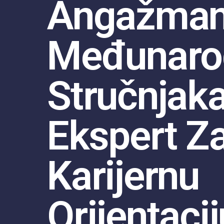
Angažma
Međunaro
Stručnjaka
Ekspert Z
Karijernu
Orijentacij