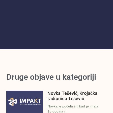
Druge objave u kategoriji
Novka Tešević, Krojačka
radionica Tešević
Novka je počela šiti kad je imala
15 godina i