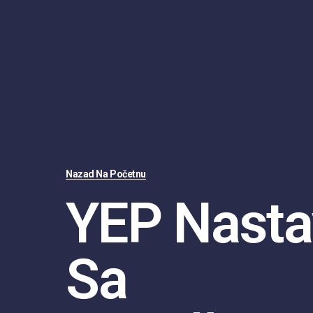
Nazad Na Početnu
YEP Nasta
Sa