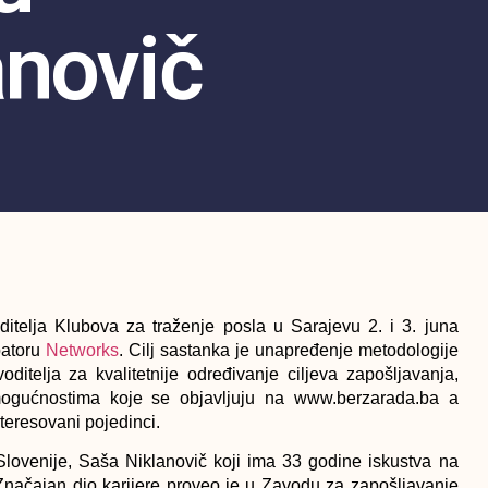
anovič
ditelja Klubova za traženje posla u Sarajevu 2. i 3. juna
batoru
Networks
.
Cilj sastanka je unapređenje metodologije
ditelja za kvalitetnije određivanje ciljeva zapošljavanja,
 mogućnostima koje se objavljuju na www.berzarada.ba a
nteresovani pojedinci.
Slovenije,
Saša Niklanovič
koji ima 33 godine iskustva na
a. Značajan dio karijere proveo je u Zavodu za zapošljavanje