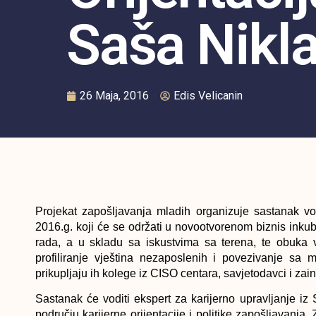
Saša Nikl
26 Maja, 2016
Edis Velicanin
Projekat zapošljavanja mladih organizuje sastanak vo
2016.g. koji će se održati u novootvorenom biznis inku
rada, a u skladu sa iskustvima sa terena, te obuka vo
profiliranje vještina nezaposlenih i povezivanje sa
prikupljaju ih kolege iz CISO centara, savjetodavci i zai
Sastanak će voditi ekspert za karijerno upravljanje iz 
području karijerne orijentacije i politike zapošljavanj