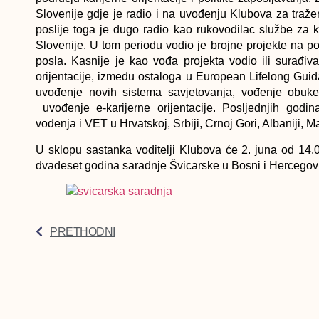
Slovenije gdje je radio i na uvođenju Klubova za tražen
poslije toga je dugo radio kao rukovodilac službe za 
Slovenije. U tom periodu vodio je brojne projekte na p
posla. Kasnije je kao vođa projekta vodio ili surađiv
orijentacije, između ostaloga u European Lifelong Gu
uvođenje novih sistema savjetovanja, vođenje obuke 
uvođenje e-karijerne orijentacije. Posljednjih godin
vođenja i VET u Hrvatskoj, Srbiji, Crnoj Gori, Albaniji, 
U sklopu sastanka voditelji Klubova će 2. juna od 14
dvadeset godina saradnje Švicarske u Bosni i Hercegovi
PRETHODNI