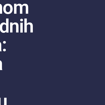
nom
dnih
:
a
u