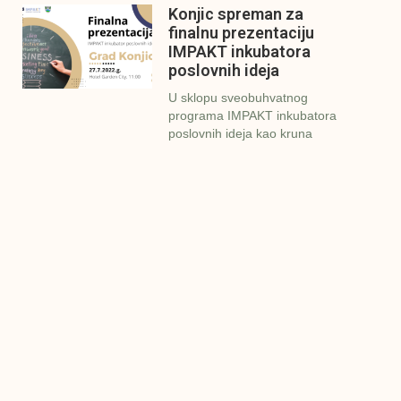
Konjic spreman za
finalnu prezentaciju
IMPAKT inkubatora
poslovnih ideja
U sklopu sveobuhvatnog
programa IMPAKT inkubatora
poslovnih ideja kao kruna
Finalna prezentacija
IMPAKT inkubatora
poslovnih ideja
Zavidovići
Zatvaramo još jedan ciklus
IMPAKT inkubatora u
Zavidovićima i to