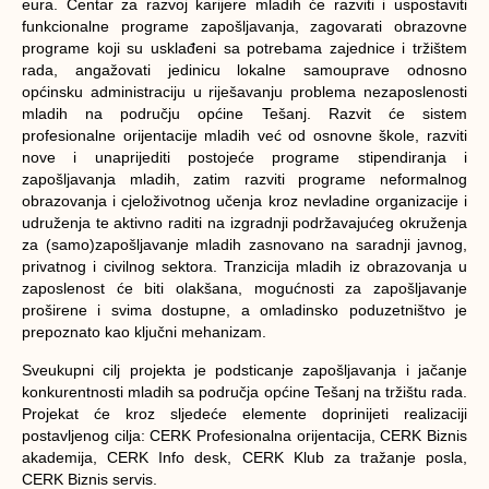
eura. Centar za razvoj karijere mladih će razviti i uspostaviti
funkcionalne programe zapošljavanja, zagovarati obrazovne
programe koji su usklađeni sa potrebama zajednice i tržištem
rada, angažovati jedinicu lokalne samouprave odnosno
općinsku administraciju u riješavanju problema nezaposlenosti
mladih na području općine Tešanj. Razvit će sistem
profesionalne orijentacije mladih već od osnovne škole, razviti
nove i unaprijediti postojeće programe stipendiranja i
zapošljavanja mladih, zatim razviti programe neformalnog
obrazovanja i cjeloživotnog učenja kroz nevladine organizacije i
udruženja te aktivno raditi na izgradnji podržavajućeg okruženja
za (samo)zapošljavanje mladih zasnovano na saradnji javnog,
privatnog i civilnog sektora. Tranzicija mladih iz obrazovanja u
zaposlenost će biti olakšana, mogućnosti za zapošljavanje
proširene i svima dostupne, a omladinsko poduzetništvo je
prepoznato kao ključni mehanizam.
Sveukupni cilj projekta je podsticanje zapošljavanja i jačanje
konkurentnosti mladih sa područja općine Tešanj na tržištu rada.
Projekat će kroz sljedeće elemente doprinijeti realizaciji
postavljenog cilja:
CERK Profesionalna orijentacija, CERK Biznis
akademija, CERK Info desk, CERK Klub za tražanje posla,
CERK Biznis servis.