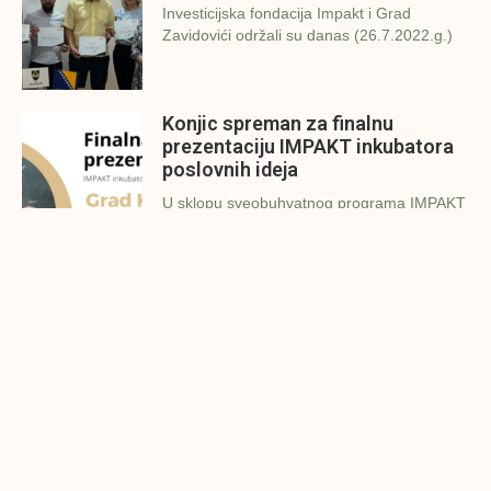
Investicijska fondacija Impakt i Grad
Zavidovići održali su danas (26.7.2022.g.)
Konjic spreman za finalnu
prezentaciju IMPAKT inkubatora
poslovnih ideja
U sklopu sveobuhvatnog programa IMPAKT
inkubatora poslovnih ideja kao kruna
Finalna prezentacija IMPAKT
inkubatora poslovnih ideja
Zavidovići
Zatvaramo još jedan ciklus IMPAKT
inkubatora u Zavidovićima i to