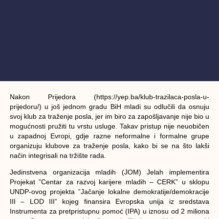
Nakon Prijedora (https://yep.ba/klub-trazilaca-posla-u-
prijedoru/) u još jednom gradu BiH mladi su odlučili da osnuju
svoj klub za traženje posla, jer im biro za zapošljavanje nije bio u
mogućnosti pružiti tu vrstu usluge. Takav pristup nije neuobičen
u zapadnoj Evropi, gdje razne neformalne i formalne grupe
organizuju klubove za traženje posla, kako bi se na što lakši
način integrisali na tržište rada.
Jedinstvena organizacija mladih (JOM) Jelah implementira
Projekat ”Centar za razvoj karijere mladih – CERK” u sklopu
UNDP-ovog projekta ”Jačanje lokalne demokratije/demokracije
III – LOD III” kojeg finansira Evropska unija iz sredstava
Instrumenta za pretpristupnu pomoć (IPA) u iznosu od 2 miliona