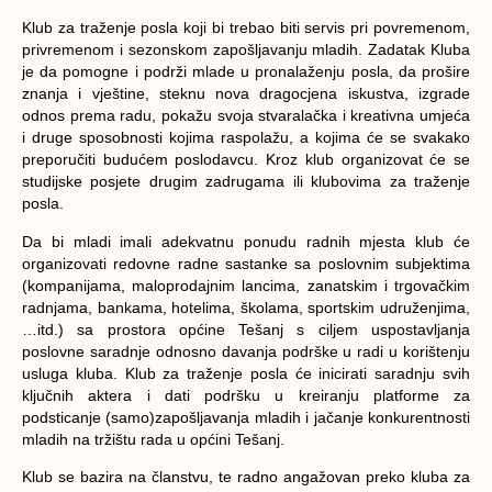
Klub za traženje posla koji bi trebao biti servis pri povremenom,
privremenom i sezonskom zapošljavanju mladih. Zadatak Kluba
je da pomogne i podrži mlade u pronalaženju posla, da prošire
znanja i vještine, steknu nova dragocjena iskustva, izgrade
odnos prema radu, pokažu svoja stvaralačka i kreativna umjeća
i druge sposobnosti kojima raspolažu, a kojima će se svakako
preporučiti budućem poslodavcu. Kroz klub organizovat će se
studijske posjete drugim zadrugama ili klubovima za traženje
posla.
Da bi mladi imali adekvatnu ponudu radnih mjesta klub će
organizovati redovne radne sastanke sa poslovnim subjektima
(kompanijama, maloprodajnim lancima, zanatskim i trgovačkim
radnjama, bankama, hotelima, školama, sportskim udruženjima,
…itd.) sa prostora općine Tešanj s ciljem uspostavljanja
poslovne saradnje odnosno davanja podrške u radi u korištenju
usluga kluba. Klub za traženje posla će inicirati saradnju svih
ključnih aktera i dati podršku u kreiranju platforme za
podsticanje (samo)zapošljavanja mladih i jačanje konkurentnosti
mladih na tržištu rada u općini Tešanj.
Klub se bazira na članstvu, te radno angažovan preko kluba za