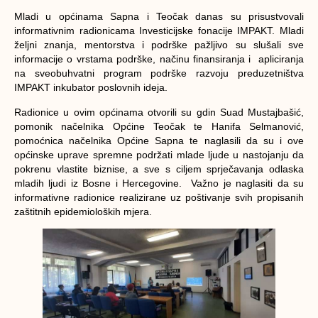
Mladi u općinama Sapna i Teočak danas su prisustvovali
informativnim radionicama Investicijske fonacije IMPAKT. Mladi
željni znanja, mentorstva i podrške pažljivo su slušali sve
informacije o vrstama podrške, načinu finansiranja i apliciranja
na sveobuhvatni program podrške razvoju preduzetništva
IMPAKT inkubator poslovnih ideja.
Radionice u ovim općinama otvorili su gdin Suad Mustajbašić,
pomonik načelnika Općine Teočak te Hanifa Selmanović,
pomoćnica načelnika Općine Sapna te naglasili da su i ove
općinske uprave spremne podržati mlade ljude u nastojanju da
pokrenu vlastite biznise, a sve s ciljem sprječavanja odlaska
mladih ljudi iz Bosne i Hercegovine. Važno je naglasiti da su
informativne radionice realizirane uz poštivanje svih propisanih
zaštitnih epidemioloških mjera.