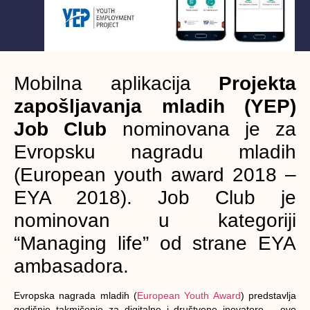
Mobilna aplikacija
Projekta
zapošljavanja mladih (YEP)
Job Club
nominovana je za
Evropsku nagradu mladih
(European youth award 2018 –
EYA 2018). Job Club je
nominovan u kategoriji
“Managing life” od strane EYA
ambasadora.
Evropska nagrada mladih (
European Youth Award
) predstavlja
godišnje takmičenje za digitalne i društvene inovatore
– ovo