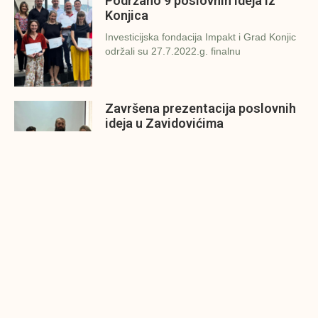
Podržano 9 poslovnih ideja iz
Konjica
Investicijska fondacija Impakt i Grad Konjic
održali su 27.7.2022.g. finalnu
Završena prezentacija poslovnih
ideja u Zavidovićima
Investicijska fondacija Impakt i Grad
Zavidovići održali su danas (26.7.2022.g.)
Konjic spreman za finalnu
prezentaciju IMPAKT inkubatora
poslovnih ideja
U sklopu sveobuhvatnog programa IMPAKT
inkubatora poslovnih ideja kao kruna