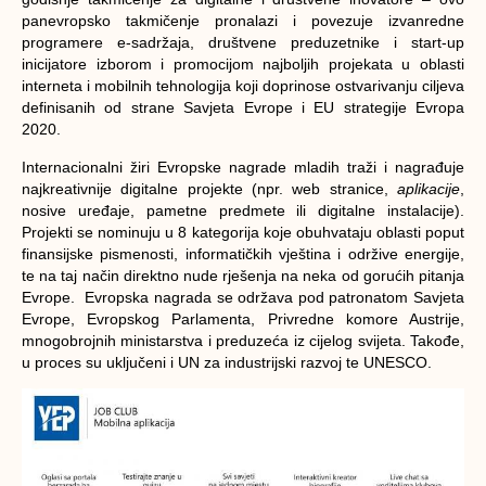
panevropsko takmičenje pronalazi i povezuje izvanredne
programere e-sadržaja, društvene preduzetnike i start-up
inicijatore izborom i promocijom najboljih projekata u oblasti
interneta i mobilnih tehnologija koji doprinose ostvarivanju ciljeva
definisanih od strane Savjeta Evrope i EU strategije Evropa
2020.
Internacionalni žiri Evropske nagrade mladih traži i nagrađuje
najkreativnije digitalne projekte (npr. web stranice,
aplikacije
,
nosive uređaje, pametne predmete ili digitalne instalacije).
Projekti se nominuju u 8 kategorija koje obuhvataju oblasti poput
finansijske pismenosti, informatičkih vještina i održive energije,
te na taj način direktno nude rješenja na neka od gorućih pitanja
Evrope. Evropska nagrada se održava pod patronatom Savjeta
Evrope, Evropskog Parlamenta, Privredne komore Austrije,
mnogobrojnih ministarstva i preduzeća iz cijelog svijeta. Takođe,
u proces su uključeni i UN za industrijski razvoj te UNESCO.