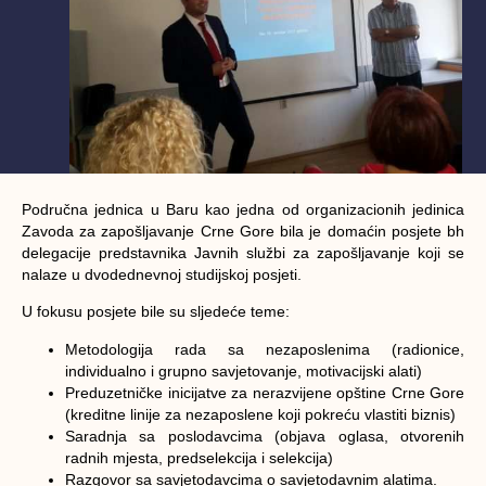
Područna jednica u Baru kao jedna od organizacionih jedinica
Zavoda za zapošljavanje Crne Gore bila je domaćin posjete bh
delegacije predstavnika Javnih službi za zapošljavanje koji se
nalaze u dvodednevnoj studijskoj posjeti.
U fokusu posjete bile su sljedeće teme:
Metodologija rada sa nezaposlenima (radionice,
individualno i grupno savjetovanje, motivacijski alati)
Preduzetničke inicijatve za nerazvijene opštine Crne Gore
(kreditne linije za nezaposlene koji pokreću vlastiti biznis)
Saradnja sa poslodavcima (objava oglasa, otvorenih
radnih mjesta, predselekcija i selekcija)
Razgovor sa savjetodavcima o savjetodavnim alatima.