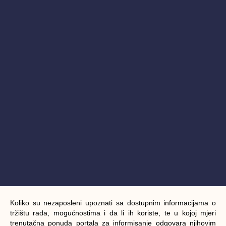
Koliko su nezaposleni upoznati sa dostupnim informacijama o
tržištu rada, mogućnostima i da li ih koriste, te u kojoj mjeri
trenutačna ponuda portala za informisanje odgovara njihovim