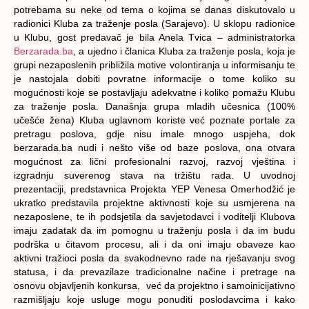
potrebama su neke od tema o kojima se danas diskutovalo u
radionici Kluba za traženje posla (Sarajevo). U sklopu radionice
u Klubu, gost predavač je bila Anela Tvica – administratorka
Berzarada.ba
, a ujedno i članica Kluba za traženje posla, koja je
grupi nezaposlenih približila motive volontiranja u informisanju te
je nastojala dobiti povratne informacije o tome koliko su
mogućnosti koje se postavljaju adekvatne i koliko pomažu Klubu
za traženje posla. Današnja grupa mladih učesnica (100%
učešće žena) Kluba uglavnom koriste već poznate portale za
pretragu poslova, gdje nisu imale mnogo uspjeha, dok
berzarada.ba nudi i nešto više od baze poslova, ona otvara
mogućnost za lični profesionalni razvoj, razvoj vještina i
izgradnju suverenog stava na tržištu rada. U uvodnoj
prezentaciji, predstavnica Projekta YEP Venesa Omerhodžić je
ukratko predstavila projektne aktivnosti koje su usmjerena na
nezaposlene, te ih podsjetila da savjetodavci i voditelji Klubova
imaju zadatak da im pomognu u traženju posla i da im budu
podrška u čitavom procesu, ali i da oni imaju obaveze kao
aktivni tražioci posla da svakodnevno rade na rješavanju svog
statusa, i da prevazilaze tradicionalne načine i pretrage na
osnovu objavljenih konkursa, već da projektno i samoinicijativno
razmišljaju koje usluge mogu ponuditi poslodavcima i kako