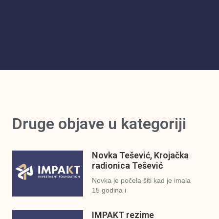
Druge objave u kategoriji
Novka Tešević, Krojačka
radionica Tešević
Novka je počela šiti kad je imala
15 godina i
IMPAKT rezime