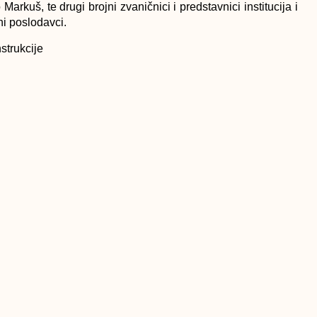
kuš, te drugi brojni zvaničnici i predstavnici institucija i
ni poslodavci.
strukcije
SLJEDEĆI