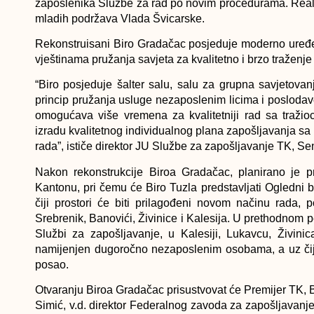
zaposlenika Službe za rad po novim procedurama. Real
mladih podržava Vlada Švicarske.
Rekonstruisani Biro Gradačac posjeduje moderno uređen
vještinama pružanja savjeta za kvalitetno i brzo traženje
“Biro posjeduje šalter salu, salu za grupna savjetovan
princip pružanja usluge nezaposlenim licima i poslod
omogućava više vremena za kvalitetniji rad sa tražio
izradu kvalitetnog individualnog plana zapošljavanja sa 
rada”, ističe direktor JU Službe za zapošljavanje TK,
Nakon rekonstrukcije Biroa Gradačac, planirano je p
Kantonu, pri čemu će Biro Tuzla predstavljati Ogledni b
čiji prostori će biti prilagođeni novom načinu rada,
Srebrenik, Banovići, Živinice i Kalesija. U prethodnom 
Službi za zapošljavanje, u Kalesiji, Lukavcu, Živini
namijenjen dugoročno nezaposlenim osobama, a uz čiju
posao.
Otvaranju Biroa Gradačac prisustvovat će Premijer TK, Be
Simić, v.d. direktor Federalnog zavoda za zapošljavan