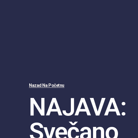
Nazad Na Početnu
NAJAVA:
Svečano