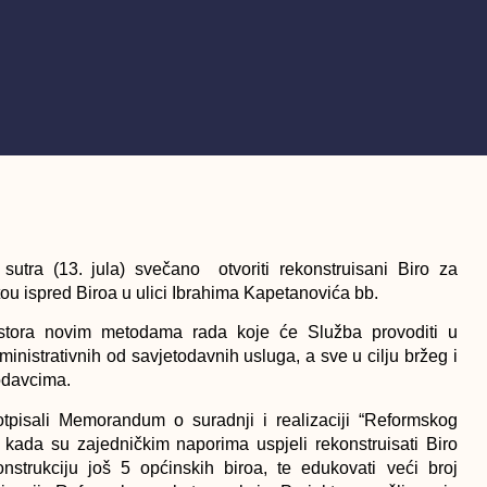
tra (13. jula) svečano otvoriti rekonstruisani Biro za
ou ispred Biroa u ulici Ibrahima Kapetanovića bb.
prostora novim metodama rada koje će Služba provoditi u
nistrativnih od savjetodavnih usluga, a sve u cilju bržeg i
odavcima.
pisali Memorandum o suradnji i realizaciji “Reformskog
ada su zajedničkim naporima uspjeli rekonstruisati Biro
nstrukciju još 5 općinskih biroa, te edukovati veći broj