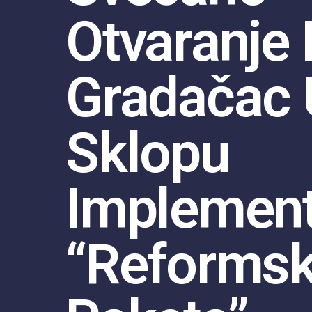
Otvaranje 
Gradačac 
Sklopu
Implement
“Reforms