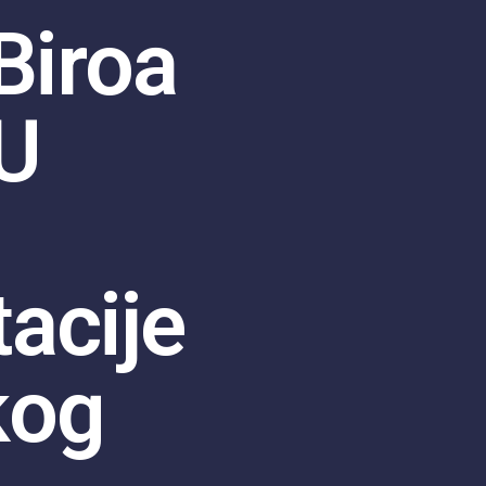
Biroa
U
acije
kog