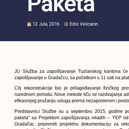
Paketa”
12 Jula, 2016
Edis Velicanin
JU Služba za zapošljavanje Tuzlanskog kantona će su
zapošljavanje u Gradačcu, sa početkom u 11 sati na plat
Cilj rekonstrukcije bio je prilagođavanje fizičkog 
narednom periodu. Nove metode tiču se razdvajanja admi
efikasnijeg pružanja usluga prema nezaposlenim i posl
Predstavnici Službe su u septembru 2015. godine pot
paketa” sa Projektom zapošljavanja mladih – YEP od k
Gradačac, pripremiti projektnu dokumentaciju za reko