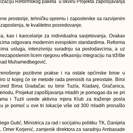
izaciju Reformskog paketa u okviru Projekta zapošljavanja
e prostorije, tehničku opremu i zaposlenike sa razvijenim
 zaposlenja, te kvalitetno posredovanje.
ja, kao i kancelarije za individualna savjetovanja. Ovakav
avcima odgovara modernim evropskim standardima. Reforma
cima usluga, intenzivniju suradnju sa poslodavcima, a uz
nezaposlenim licem njegovu efikasniju integraciju na tržište
 Senad Muhamedbegović.
renošenje pozitivne prakse i na ostale općinske biroe u
iro iz kojeg će se metode rada prenositi na preostale. Biroi
 pored Biroa Gradačac su biroi Tuzla, Kladanj, Gračanica,
periodu, Projekat zapošljavanja mladih je pomogao da se pri
cama i Tuzli uvede aktivna mjera Klub za traženje posla
 je pomoć u ove tri lokacije više od 300 mladih pronašlo
go Gutić, Ministrica za rad i socijalnu politiku TK, Danijela
je, Omer Korjenić, zamjenik direktora za saradnju Ambasade