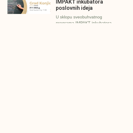
IMPAKT inkubatora
poslovnih ideja
U sklopu sveobuhvatnog
programa IMPAKT inkubatora
poslovnih ideja kao kruna
Finalna prezentacija
IMPAKT inkubatora
poslovnih ideja
Zavidovići
Zatvaramo još jedan ciklus
IMPAKT inkubatora u
Zavidovićima i to