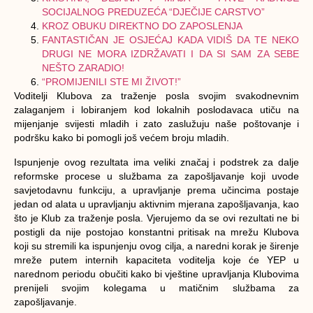
SOCIJALNOG PREDUZEĆA “DJEČIJE CARSTVO”
KROZ OBUKU DIREKTNO DO ZAPOSLENJA
FANTASTIČAN JE OSJEĆAJ KADA VIDIŠ DA TE NEKO
DRUGI NE MORA IZDRŽAVATI I DA SI SAM ZA SEBE
NEŠTO ZARADIO!
“PROMIJENILI STE MI ŽIVOT!”
Voditelji Klubova za traženje posla svojim svakodnevnim
zalaganjem i lobiranjem kod lokalnih poslodavaca utiču na
mijenjanje svijesti mladih i zato zaslužuju naše poštovanje i
podršku kako bi pomogli još većem broju mladih.
Ispunjenje ovog rezultata ima veliki značaj i podstrek za dalje
reformske procese u službama za zapošljavanje koji uvode
savjetodavnu funkciju, a upravljanje prema učincima postaje
jedan od alata u upravljanju aktivnim mjerana zapošljavanja, kao
što je Klub za traženje posla. Vjerujemo da se ovi rezultati ne bi
postigli da nije postojao konstantni pritisak na mrežu Klubova
koji su stremili ka ispunjenju ovog cilja, a naredni korak je širenje
mreže putem internih kapaciteta voditelja koje će YEP u
narednom periodu obučiti kako bi vještine upravljanja Klubovima
prenijeli svojim kolegama u matičnim službama za
zapošljavanje.