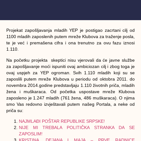
Projekat zapošljavanja mladih YEP je postigao zacrtani cilj od
1100 mladih zaposlenih putem mreže Klubova za traženje posla,
te je već i premašena cifra i ona trenutno za ovu fazu iznosi
1.110.
Na početku projekta skeptici nisu vjerovali da će javne službe
za zapošljavanje moći ispuniti ovaj ambiciozan cilj i zbog toga je
ovaj uspjeh za YEP ogroman. Svih 1.110 mladih koji su se
zaposlili putem mreže Klubova u periodu od oktobra 2011. do
novembra 2014.godine predstavljaju 1.110 životnih priča, mladih
žena i muškaraca. Od početka uspostave mreže Klubova
zaposleno je
1.247 mladih
(761 žena, 486 muškaraca). O njima
smo Vas redovno izvještavali putem našeg Portala, a neke od
priča su:
NAJMLAĐI POŠTAR REPUBLIKE SRPSKE!
NIJE MI TREBALA POLITIČKA STRANKA DA SE
ZAPOSLIM!
KRISTINA, DEJANA I MAJA – PRVE RADNICE